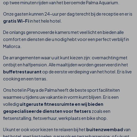
op twee minuten rijden van het beroemde Palma Aquarium.
Onze gasten kunnen 24-uur per dag terecht bij de receptie en er is
gratis Wi-Fi
in het hele hotel.
De onlangs gerenoveerde kamers met veel licht en bieden alle
comfort en diensten die u nodig hebt voor een perfect verblijf in
Mallorca.
De arrangementen waar u uit kunt kiezen zijn: overnachting met
ontbijt en halfpension. Alle maaltijden worden geserveerd in het
buffetrestaurant
op de eerste verdieping van het hotel. Er is live
cooking en een terras.
Ons hotel in Playa de Palma heeft de beste sportfaciliteiten
waarmee u tijdens uw vakantie in vorm kunt blijven. Er is een
volledig
uitgeruste fitnessruimte en wij bieden
gespecialiseerde diensten voor fietsers
zoals een
fietsenstalling, fietsverhuur, werkplaats en bike shop.
U kunt er ook voor kiezen te relaxen bij het
buitenzwembad
van
het hotel, met ligstoelen, parasols en terrasbarservice; of u kunt