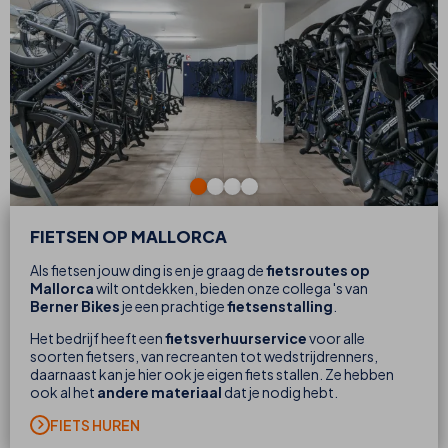
FIETSEN OP MALLORCA
Als fietsen jouw ding is en je graag de
fietsroutes op
Mallorca
wilt ontdekken, bieden onze collega 's van
Berner Bikes
je een prachtige
fietsenstalling
.
Het bedrijf heeft een
fietsverhuurservice
voor alle
soorten fietsers, van recreanten tot wedstrijdrenners,
daarnaast kan je hier ook je eigen fiets stallen. Ze hebben
ook al het
andere materiaal
dat je nodig hebt.
FIETS HUREN