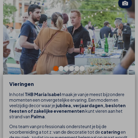
Vieringen
In hotel
THB María Isabel
maak je van je meest bijzondere
momenten een onvergetelijke ervaring. Een modern en
veelzijdig decor waar je
jubilea, verjaardagen, besloten
feesten of zakelijke evenementen
kunt vieren aan het
strand van
Palma
.
Ons team van professionals ondersteunt je bij de
voorbereiding a tot z: van de decoratie tot de
catering
en
de muziek, zodat jouw evenement helemaal op maat wordt