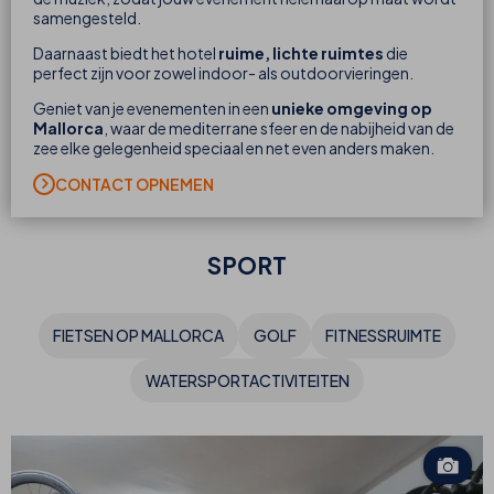
samengesteld.
Daarnaast biedt het hotel
ruime, lichte ruimtes
die
perfect zijn voor zowel indoor- als outdoorvieringen.
Geniet van je evenementen in een
unieke omgeving op
Mallorca
, waar de mediterrane sfeer en de nabijheid van de
zee elke gelegenheid speciaal en net even anders maken.
CONTACT OPNEMEN
SPORT
FIETSEN OP MALLORCA
GOLF
FITNESSRUIMTE
WATERSPORTACTIVITEITEN