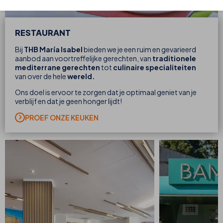
RESTAURANT
Bij
THB María Isabel
bieden we je een ruim en gevarieerd
aanbod aan voortreffelijke gerechten, van
traditionele
mediterrane gerechten
tot
culinaire specialiteiten
van over de hele
wereld.
Ons doel is ervoor te zorgen dat je optimaal geniet van je
verblijf en dat je geen honger lijdt!
PROEF ONZE KEUKEN