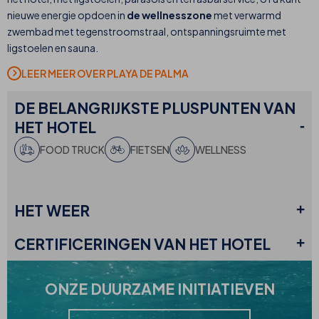
nieuwe energie opdoen in
de wellnesszone
met verwarmd
zwembad met tegenstroomstraal, ontspanningsruimte met
ligstoelen en sauna.
LEER MEER OVER PLAYA DE PALMA
DE BELANGRIJKSTE PLUSPUNTEN
VAN
HET HOTEL
FOOD TRUCK
FIETSEN
WELLNESS
HET
WEER
CERTIFICERINGEN
VAN HET HOTEL
ONZE
DUURZAME INITIATIEVEN