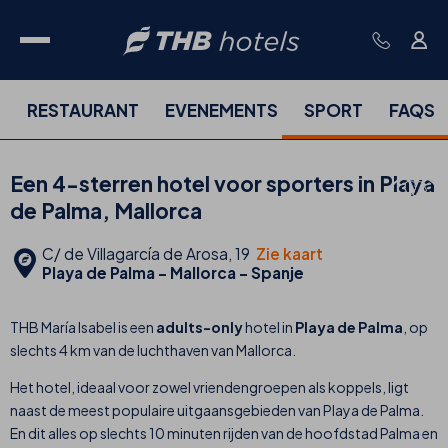
N
RESTAURANT
EVENEMENTS
SPORT
FAQS
Een 4-sterren hotel voor sporters in Playa
de Palma, Mallorca
C/ de Villagarcía de Arosa, 19
Zie kaart
Playa de Palma - Mallorca - Spanje
THB María Isabel is een
adults-only
hotel in
Playa de Palma
, op
slechts 4 km van de luchthaven van Mallorca.
Het hotel, ideaal voor zowel vriendengroepen als koppels, ligt
naast de meest populaire uitgaansgebieden van Playa de Palma.
En dit alles op slechts 10 minuten rijden van de hoofdstad Palma en