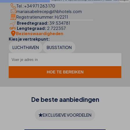
Tel.:
+34 971 263 170
mariaisabelrecep@thbhotels.com
Registratienummer: H/2211
Breedtegraad:
39.534781
Lengtegraad:
2.722357
Bezienswaardigheden
Kies je vertrekpunt:
LUCHTHAVEN
BUSSTATION
De beste
aanbiedingen
EXCLUSIEVE VOORDELEN