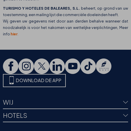
TURISMO Y HOTELES DE BALEARES, S.L.
beheert, op grond van uw
toestemming, een mailing lijst die commerciële doeleinden heeft.
Wij geven uw gegevens niet door aan derden behalve wanneer dat
noodzakelijk is voor het nakomen van wettelijke verplichtingen, Meer
info
hier
.
DOWNLOAD DE APP
WIJ
HOTELS