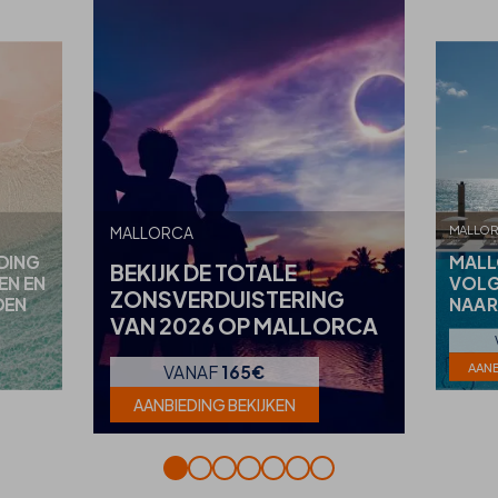
MALLO
MALLORCA
DING
MALL
BEKIJK DE TOTALE
EN EN
VOLG
ZONSVERDUISTERING
DEN
NAAR
VAN 2026 OP MALLORCA
AANB
VANAF
165€
AANBIEDING BEKIJKEN