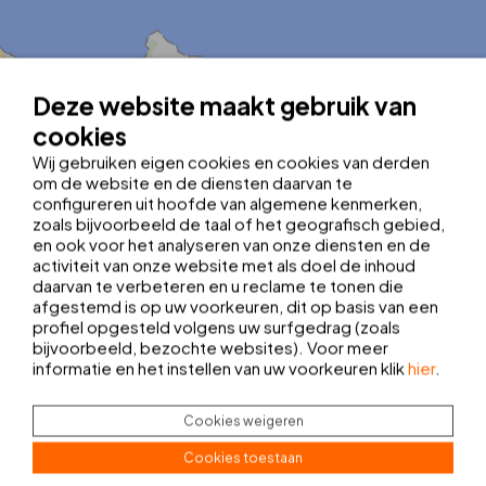
Deze website maakt gebruik van
cookies
Wij gebruiken eigen cookies en cookies van derden
om de website en de diensten daarvan te
configureren uit hoofde van algemene kenmerken,
zoals bijvoorbeeld de taal of het geografisch gebied,
en ook voor het analyseren van onze diensten en de
activiteit van onze website met als doel de inhoud
daarvan te verbeteren en u reclame te tonen die
afgestemd is op uw voorkeuren, dit op basis van een
MapLibre
| ©
OpenStreetMap contributors
|
Kobalt Technologies
profiel opgesteld volgens uw surfgedrag (zoals
Tel.:
+34 971 563 802
bijvoorbeeld, bezochte websites). Voor meer
dosplayas@thbhotels.com
informatie en het instellen van uw voorkeuren klik
hier
.
Registratienummer: H/2104
Breedtegraad:
39.7086889
Cookies weigeren
Lengtegraad:
3.4558694
Bezienswaardigheden
Cookies toestaan
Kies je vertrekpunt: