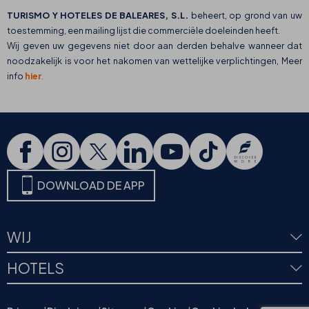
TURISMO Y HOTELES DE BALEARES, S.L.
beheert, op grond van uw
toestemming, een mailing lijst die commerciële doeleinden heeft.
Wij geven uw gegevens niet door aan derden behalve wanneer dat
noodzakelijk is voor het nakomen van wettelijke verplichtingen, Meer
info
hier
.
DOWNLOAD DE APP
WIJ
HOTELS