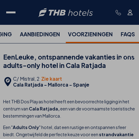
GING
AANBIEDINGEN
VOORZIENINGEN
FAQS
EenLeuke, ontspannende vakanties in ons
adults-only hotel in Cala Ratjada
C/ Mistral, 2
Zie kaart
Cala Ratjada - Mallorca - Spanje
Het THB Dos Playas hotel heeft een bevoorrechte ligging in het
centrum van
Cala Ratjada,
een van de voornaamste toeristische
bestemmingen van Mallorca.
Een "
Adults Only
" hotel, dat een rustige en ontspannen sfeer
biedt. Ongetwijfeld de perfecte keuze voor een
strandvakantie