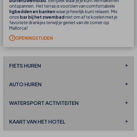
buitenzwembad.
Een plek waar je je kunt vermaken en
ontspannen. Het terras is voorzien van comfortabele
ligbedden en banken
waar je heerlijk kunt relaxen. Mis
onze
bar bij het zwembad
niet om af te koelen met je
favoriete drankjes terwijl je geniet van de zomer op
Mallorca!
OPENINGSTIJDEN
FIETS
HUREN
AUTO
HUREN
WATERSPORT ACTIVITEITEN
KAART VAN HET HOTEL