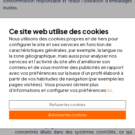
consommation responsable et réduit l’utilisation d’emballages
inutiles.
Nouveautés en termes de durabilité
Ce site web utilise des cookies
Nous continuons à travailler pour améliorer chaque détail de
Nous utilisons des cookies propres et de tiers pour
configurer le site et ses services en fonction de
l’expérience de nos clients et avons intégré de
nouvelles
caractéristiques générales, par exemple, la langue ou
initiatives et des actions ECO
qui renforcent notre
la zone géographique, mais aussi pour analyser nos
engagement en faveur de l’environnement et du tourisme
services et l’activité du site afin d’améliorer son
responsable. Voici quelques-unes des nouveautés de cette
contenu et de vous montrer des publicités en rapport
année :
avec vos préférences sur la base d’un profil élaboré à
partir de vos habitudes de navigation (par exemple les
pages visitées). Vous pouvez obtenir plus
d’informations et configurer vos préférences
ici
.
Pesage intelligent des déchets en temps réel :
un
système de bascules technologiques a été implanté afin de
suivre et d’analyser avec précision la production de déchets
Refuser les cookies
dans les hôtels. Cela nous aide à mettre en œuvre des
Autoriser les cookies
mesures correctives plus efficaces et à réduire notre
impact.
Plan de nettoyage Green Care :
utilisation de produits
concentrés dilués dans des systèmes contrôlés, ce qui