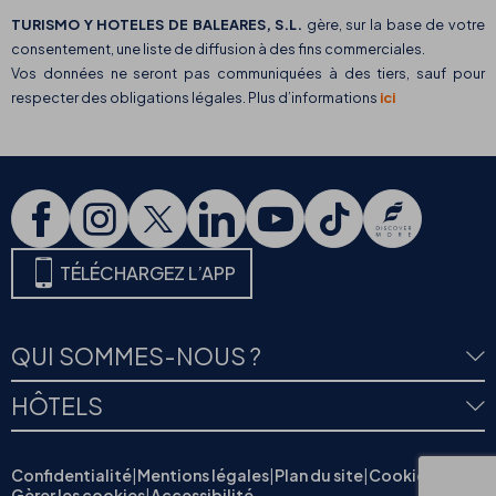
TURISMO Y HOTELES DE BALEARES, S.L.
gère, sur la base de votre
consentement, une liste de diffusion à des fins commerciales.
Vos données ne seront pas communiquées à des tiers, sauf pour
respecter des obligations légales. Plus d’informations
ici
TÉLÉCHARGEZ L’APP
QUI SOMMES-NOUS ?
HÔTELS
Confidentialité
|
Mentions légales
|
Plan du site
|
Cookies
|
Gèrer les cookies
|
Accessibilité