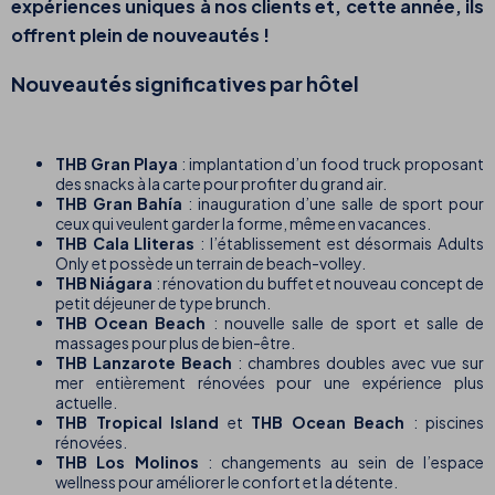
expériences uniques à nos clients et, cette année, ils
offrent plein de nouveautés !
Nouveautés significatives par hôtel
THB Gran Playa
: implantation d’un food truck proposant
des snacks à la carte pour profiter du grand air.
THB Gran Bahía
: inauguration d’une salle de sport pour
ceux qui veulent garder la forme, même en vacances.
THB Cala Lliteras
: l’établissement est désormais Adults
Only et possède un terrain de beach-volley.
THB Niágara
: rénovation du buffet et nouveau concept de
petit déjeuner de type brunch.
THB Ocean Beach
: nouvelle salle de sport et salle de
massages pour plus de bien-être.
THB Lanzarote Beach
: chambres doubles avec vue sur
mer entièrement rénovées pour une expérience plus
actuelle.
THB Tropical Island
et
THB Ocean Beach
: piscines
rénovées.
THB Los Molinos
: changements au sein de l’espace
wellness pour améliorer le confort et la détente.