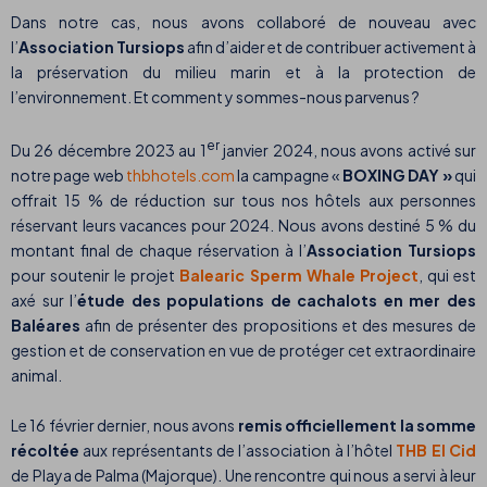
Dans notre cas, nous avons collaboré de nouveau avec
l’
Association Tursiops
afin d’aider et de contribuer activement à
la préservation du milieu marin et à la protection de
l’environnement. Et comment y sommes-nous parvenus ?
er
Du 26 décembre 2023 au 1
janvier 2024, nous avons activé sur
notre page web
thbhotels.com
la campagne «
BOXING DAY »
qui
offrait 15 % de réduction sur tous nos hôtels aux personnes
réservant leurs vacances pour 2024. Nous avons destiné 5 % du
montant final de chaque réservation à l’
Association Tursiops
pour soutenir le projet
Balearic Sperm Whale Project
, qui est
axé sur l’
étude des populations de cachalots en mer des
Baléares
afin de présenter des propositions et des mesures de
gestion et de conservation en vue de protéger cet extraordinaire
animal.
Le 16 février dernier, nous avons
remis officiellement la somme
récoltée
aux représentants de l’association à l’hôtel
THB El Cid
de Playa de Palma (Majorque). Une rencontre qui nous a servi à leur