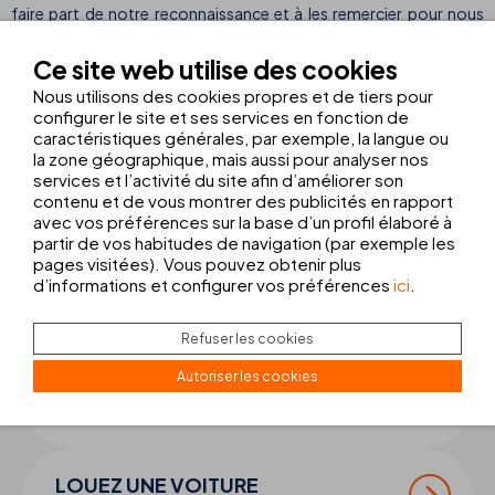
faire part de notre reconnaissance et à les remercier pour nous
permettre de participer à leur tâche de protection de nos mers.
Ce site web utilise des cookies
À THB hotels, nous sommes particulièrement contents de
Nous utilisons des cookies propres et de tiers pour
continuer à travailler et à miser en 2024 sur notre projet
ECO
configurer le site et ses services en fonction de
caractéristiques générales, par exemple, la langue ou
Friendly
qui a pour but d’offrir à nos clients des vacances
la zone géographique, mais aussi pour analyser nos
excellentes, responsables et durables vis-à-vis de
services et l’activité du site afin d’améliorer son
l’environnement.
contenu et de vous montrer des publicités en rapport
avec vos préférences sur la base d’un profil élaboré à
partir de vos habitudes de navigation (par exemple les
pages visitées). Vous pouvez obtenir plus
d’informations et configurer vos préférences
ici
.
COMPLÉTER VOTRE
VOYAGE
Refuser les cookies
TRANSFERT + RANDONNÉES
Autoriser les cookies
Réservez votre transfert et vos
randonnées
LOUEZ UNE VOITURE