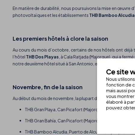
En matière de durabilité, nous poursuivons la mise en œuvre 
photovoltaïques et les établissements
THB Bamboo Alcudia
Les premiers hôtels à clore la saison
Au cours du mois d’octobre, certains de nos hôtels ont déjà tiré
l’hôtel
THB Dos Playas
, à Cala Ratjada (Majorque), qui a fermé 
notre deuxième hôtel situé à San Antonio, et les établissement
Ce site w
Nous utilison
fonction de c
Novembre, fin de la saison
mais aussi pou
vous montrer 
Au début du mois de novembre, la plupart des hôtels ont mis un p
élaboré à par
pouvez obteni
THB Gran Playa, Can Picafort (Majorque)
THB Gran Bahía, Can Picafort (Majorque)
THB Bamboo Alcudia, Puerto de Alcudia (Majorque)