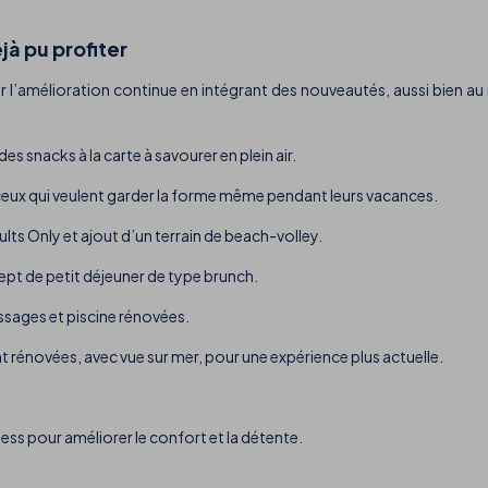
jà pu profiter
 l’amélioration continue en intégrant des nouveautés, aussi bien au ni
s snacks à la carte à savourer en plein air.
 ceux qui veulent garder la forme même pendant leurs vacances.
lts Only et ajout d’un terrain de beach-volley.
pt de petit déjeuner de type brunch.
ssages et piscine rénovées.
énovées, avec vue sur mer, pour une expérience plus actuelle.
ess pour améliorer le confort et la détente.