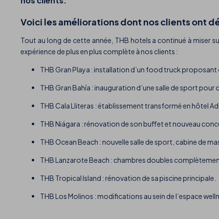
nos clients.
Voici les améliorations dont nos clients ont dé
Tout au long de cette année, THB hotels a continué à miser sur
expérience de plus en plus complète à nos clients :
THB Gran Playa : installation d’un food truck proposant de
THB Gran Bahía : inauguration d’une salle de sport pour
THB Cala Lliteras : établissement transformé en hôtel Adu
THB Niágara : rénovation de son buffet et nouveau conce
THB Ocean Beach : nouvelle salle de sport, cabine de ma
THB Lanzarote Beach : chambres doubles complètement r
THB Tropical Island : rénovation de sa piscine principale.
THB Los Molinos : modifications au sein de l’espace welln