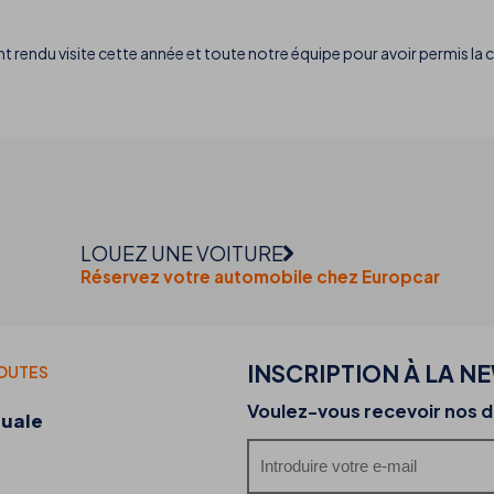
t rendu visite cette année et toute notre équipe pour avoir permis la 
LOUEZ UNE VOITURE
Réservez votre automobile chez Europcar
INSCRIPTION À LA N
TOUTES
20-07-2026
Voulez-vous recevoir nos d
duale
Découvrez les food trucks de THB hotels et leu
offre gastronomique