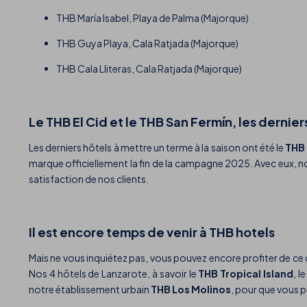
THB María Isabel, Playa de Palma (Majorque)
THB Guya Playa, Cala Ratjada (Majorque)
THB Cala Lliteras, Cala Ratjada (Majorque)
Le THB El Cid et le THB San Fermín, les dernier
Les derniers hôtels à mettre un terme à la saison ont été le
THB 
marque officiellement la fin de la campagne 2025. Avec eux, no
satisfaction de nos clients.
Il est encore temps de venir à THB hotels
Mais ne vous inquiétez pas, vous pouvez encore profiter de ce qu
Nos 4 hôtels de Lanzarote, à savoir le
THB Tropical Island
, l
notre établissement urbain
THB Los Molinos
, pour que vous p