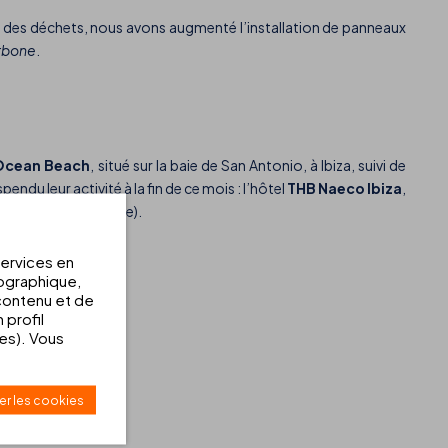
t des déchets, nous avons augmenté l’installation de panneaux
arbone
.
Ocean Beach
, situé sur la baie de San Antonio, à Ibiza, suivi de
endu leur activité à la fin de ce mois : l’hôtel
THB Naeco Ibiza
,
à Sa Coma, Majorque).
services en
éographique,
 contenu et de
 profil
ovembre :
ées). Vous
er les cookies