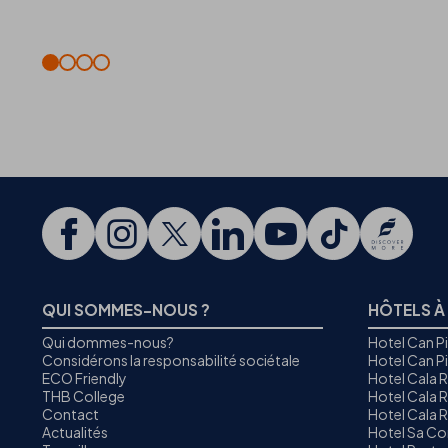
QUI SOMMES-NOUS ?
HÔTELS À
Qui dommes-nous?
Hotel Can P
Considérons la responsabilité sociétale
Hotel Can P
ECO Friendly
Hotel Cala 
THB College
Hotel Cala R
Contact
Hotel Cala 
Actualités
Hotel Sa C