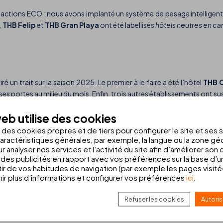
d’actions ECO : nous avons implanté un système de pesage intelligen
,
THB Felip
et
THB Gran Playa
ont été labellisés
hôtels neutres en c
 un trait sur la saison 2025. Le premier à le faire a été l’hôtel
THB 
ses portes au milieu du mois. Enfin, trois autres établissements ont susp
s
THB Niágara
(à Playa de Palma, Majorque) et
THB Sa Coma Platja
(
eb utilise des cookies
s des cookies propres et de tiers pour configurer le site et ses 
aractéristiques générales, par exemple, la langue ou la zone g
r analyser nos services et l’activité du site afin d’améliorer son
des publicités en rapport avec vos préférences sur la base d’un
oint final à la saison 2025. Ainsi, les hôtels suivants ont fermé le 2 n
tir de vos habitudes de navigation (par exemple les pages visit
r plus d’informations et configurer vos préférences
ici
.
Refuser les cookies
Autoris