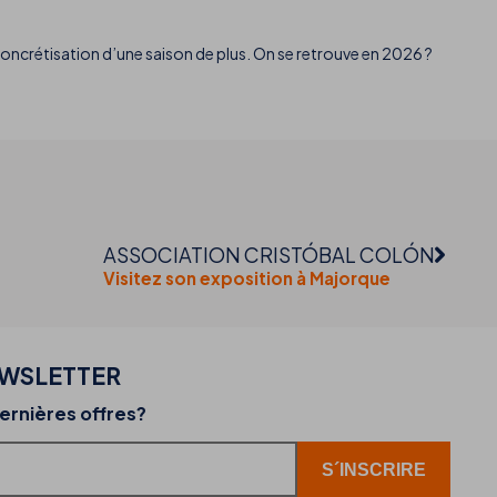
concrétisation d’une saison de plus. On se retrouve en 2026 ?
ASSOCIATION CRISTÓBAL COLÓN
Visitez son exposition à Majorque
EWSLETTER
02-07-2026
ernières offres?
r
THB hotels intègre WhatsApp comme nouveau
canal de service client