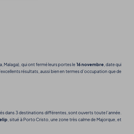
 Malaga), qui ont fermé leurs portes le
16 novembre
, date qui
’excellents résultats, aussi bien en termes d’occupation que de
tués dans 3 destinations différentes, sont ouverts toute l’année.
elip
, situé à Porto Cristo, une zone très calme de Majorque, et