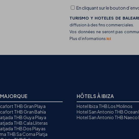
En cliquant sur le bouton d’envo
TURISMO Y HOTELES DE BALEARE
diffusion à des fins commerciales.
Vos données ne seront pas communiq
Plus d’informations
ici
 MAJORQUE
HÔTELS À IBIZA
icafort THB Gran Playa
Hotel Ibiza THB Los Molinos
icafort THB Gran Bahía
Hotel San Antonio THB Ocean
Ratjada THB Guya Playa
Hotel San Antonio THB Naeco I
atjada THB Cala Lliteras
Ratjada THB Dos Playas
oma THB Sa Coma Platja