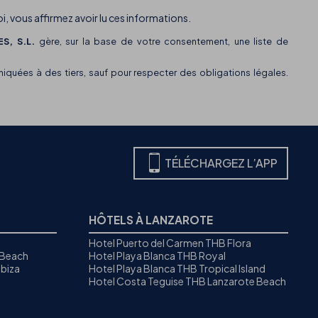
i, vous affirmez avoir lu ces informations.
S, S.L.
gère, sur la base de votre consentement, une liste de
uées à des tiers, sauf pour respecter des obligations légales.
TÉLÉCHARGEZ L’APP
HÔTELS À LANZAROTE
Hotel Puerto del Carmen THB Flora
 Beach
Hotel Playa Blanca THB Royal
biza
Hotel Playa Blanca THB Tropical Island
Hotel Costa Teguise THB Lanzarote Beach