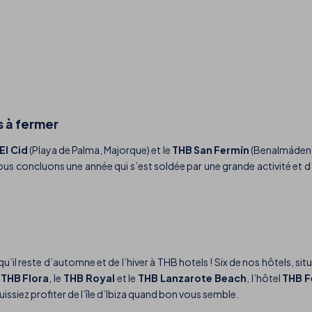
s à fermer
El Cid
(Playa de Palma, Majorque) et le
THB San Fermín
(Benalmádena,
us concluons une année qui s’est soldée par une grande activité et d
’il reste d’automne et de l’hiver à THB hotels ! Six de nos hôtels, si
e
THB Flora
, le
THB Royal
et le
THB Lanzarote Beach
, l’hôtel
THB F
uissiez profiter de l’île d’Ibiza quand bon vous semble.