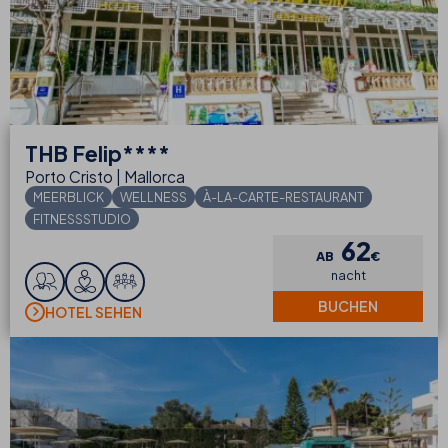
THB
Felip****
Porto Cristo | Mallorca
MEERBLICK
WELLNESS
À-LA-CARTE-RESTAURANT
FITNESSSTUDIO
62
AB
€
nacht
BUCHEN
HOTEL SEHEN