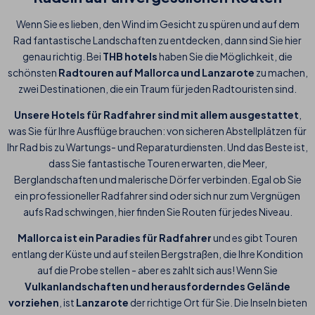
Wenn Sie es lieben, den Wind im Gesicht zu spüren und auf dem
Rad fantastische Landschaften zu entdecken, dann sind Sie hier
genau richtig. Bei
THB hotels
haben Sie die Möglichkeit, die
schönsten
Radtouren auf Mallorca und Lanzarote
zu machen,
zwei Destinationen, die ein Traum für jeden Radtouristen sind.
Unsere Hotels für Radfahrer sind mit allem ausgestattet
,
was Sie für Ihre Ausflüge brauchen: von sicheren Abstellplätzen für
Ihr Rad bis zu Wartungs- und Reparaturdiensten. Und das Beste ist,
dass Sie fantastische Touren erwarten, die Meer,
Berglandschaften und malerische Dörfer verbinden. Egal ob Sie
ein professioneller Radfahrer sind oder sich nur zum Vergnügen
aufs Rad schwingen, hier finden Sie Routen für jedes Niveau.
Mallorca ist ein Paradies für Radfahrer
und es gibt Touren
entlang der Küste und auf steilen Bergstraßen, die Ihre Kondition
auf die Probe stellen - aber es zahlt sich aus! Wenn Sie
Vulkanlandschaften und herausforderndes Gelände
vorziehen
, ist
Lanzarote
der richtige Ort für Sie. Die Inseln bieten