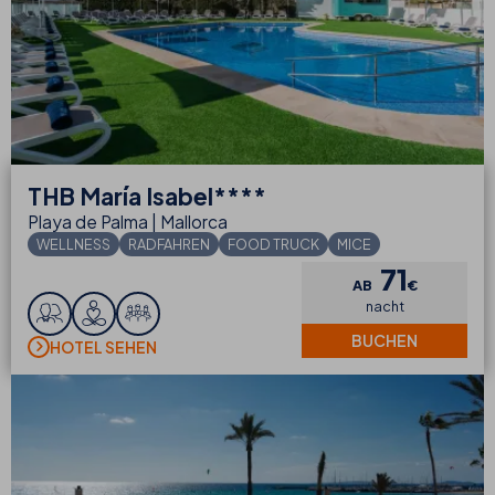
THB
María Isabel****
Playa de Palma | Mallorca
WELLNESS
RADFAHREN
FOOD TRUCK
MICE
71
AB
€
nacht
BUCHEN
HOTEL SEHEN