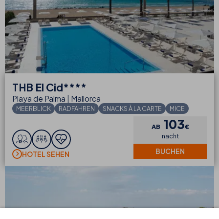
THB
El Cid****
Playa de Palma | Mallorca
MEERBLICK
RADFAHREN
SNACKS À LA CARTE
MICE
103
AB
€
nacht
BUCHEN
HOTEL SEHEN