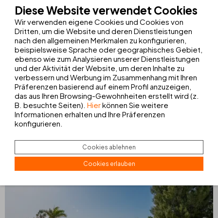
Diese Website verwendet Cookies
Wir verwenden eigene Cookies und Cookies von
Dritten, um die Website und deren Dienstleistungen
nach den allgemeinen Merkmalen zu konfigurieren,
beispielsweise Sprache oder geographisches Gebiet,
ebenso wie zum Analysieren unserer Dienstleistungen
und der Aktivität der Website, um deren Inhalte zu
verbessern und Werbung im Zusammenhang mit Ihren
THB
Bamboo Alcudia****
Präferenzen basierend auf einem Profil anzuzeigen,
das aus Ihren Browsing-Gewohnheiten erstellt wird (z.
Puerto de Alcudia | Mallorca
B. besuchte Seiten).
Hier
können Sie weitere
FOOD TRUCK
KONDITOREI
FITNESSSTUDIO
MASSAGEN
Informationen erhalten und Ihre Präferenzen
110
konfigurieren.
AB
€
nacht
Cookies ablehnen
BUCHEN
HOTEL SEHEN
Cookies erlauben