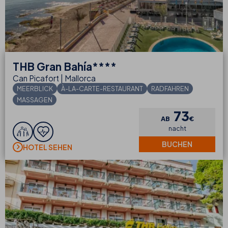
THB
Gran Bahía****
Can Picafort | Mallorca
MEERBLICK
À-LA-CARTE-RESTAURANT
RADFAHREN
MASSAGEN
73
AB
€
nacht
BUCHEN
HOTEL SEHEN