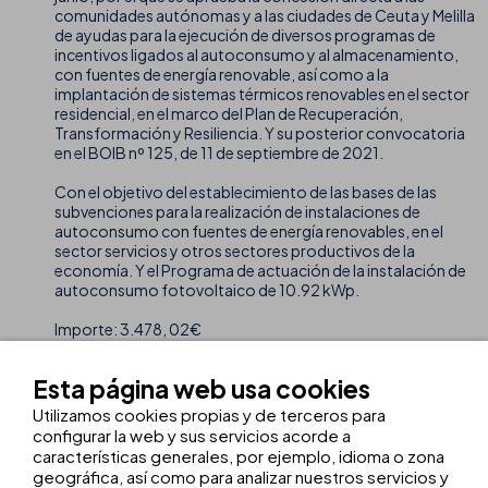
comunidades autónomas y a las ciudades de Ceuta y Melilla
de ayudas para la ejecución de diversos programas de
incentivos ligados al autoconsumo y al almacenamiento,
con fuentes de energía renovable, así como a la
implantación de sistemas térmicos renovables en el sector
residencial, en el marco del Plan de Recuperación,
Transformación y Resiliencia. Y su posterior convocatoria
en el BOIB nº 125, de 11 de septiembre de 2021.
Con el objetivo del establecimiento de las bases de las
subvenciones para la realización de instalaciones de
autoconsumo con fuentes de energía renovables, en el
sector servicios y otros sectores productivos de la
economía. Y el Programa de actuación de la instalación de
autoconsumo fotovoltaico de 10.92 kWp.
Importe: 3.478, 02€
Fecha de concesión: 11/03/2025
Esta página web usa cookies
Utilizamos cookies propias y de terceros para
configurar la web y sus servicios acorde a
completa tu
viaje
características generales, por ejemplo, idioma o zona
geográfica, así como para analizar nuestros servicios y