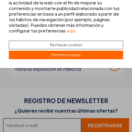
la actividad de la web con el fin de mejorar su
contenido y mostrarte publicidad relacionada con tus
preferencias en base a un perfil elaborado a partir de
transfer + excursiones
tus hábitos de navegación (por ejemplo, páginas
Reserva tu traslado y excursiones
visitadas). Puedes obtener más información y
configurar tus preferencias
aquí
.
alquila un coche
Reserva tu coche en Europcar
Rechazar cookies
Permitir cookies
ASOCIACIÓN CRISTÓBAL COLÓN
Visita su exposición en Mallorca
REGISTRO DE
NEWSLETTER
¿Quieres recibir nuestras últimas ofertas?