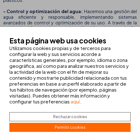
plásticos.
- Control y optimización del agua:
Hacemos una gestión del
agua eficiente y responsable, implementando sistemas
avanzados de control y optimización de su uso. A través de la
monitorización continua y la utilización de tecnologías
innovadoras, garantizamos un consumo eficiente y sostenible de
Esta página web usa cookies
este recurso esencial. Estas prácticas nos permiten reducir el
desperdicio de agua, minimizar nuestro impacto ambiental y
Utilizamos cookies propias y de terceros para
asegurar una gestión responsable en todas nuestras
configurar la web y sus servicios acorde a
operaciones.
características generales, por ejemplo, idioma o zona
geográfica, así como para analizar nuestros servicios y
- Piscinas de sal
: Nuestras piscinas de sal son una alternativa
la actividad de la web con el fin de mejorar su
sostenible y natural. No generan residuos ni causan alergias,
contenido y mostrarte publicidad relacionada con tus
ofreciendo una experiencia de baño saludable y respetuosa con la
preferencias en base a un perfil elaborado a partir de
naturaleza. Además, protegen los tejidos de los bañadores
tus hábitos de navegación (por ejemplo, páginas
gracias a su suavidad, fortaleciendo nuestro compromiso con
visitadas). Puedes obtener más información y
prácticas ambientales responsables.
configurar tus preferencias
aquí
.
- Pesaje inteligente
: Implementamos un sistema de pesaje
inteligente para todos los residuos generados en nuestras
Rechazar cookies
instalaciones. Esta innovación nos permite clasificar los residuos
por tipo y ubicación, facilitando una gestión más eficiente y
Permitir cookies
estrategias efectivas para reducir la producción de desechos.