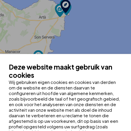
Deze website maakt gebruik van
MapLibre
| ©
OpenStreetMap contributors
|
Kobalt Technologies
cookies
Tel.:
+34 971 565 017
guyaplayarecep@thbhotels.com
Wij gebruiken eigen cookies en cookies van derden
Registratienummer: H/2654
om de website en de diensten daarvan te
Breedtegraad:
39.7194782
configureren uit hoofde van algemene kenmerken,
Lengtegraad:
3.4596714
zoals bijvoorbeeld de taal of het geografisch gebied,
Kies je vertrekpunt:
en ook voor het analyseren van onze diensten en de
activiteit van onze website met als doel de inhoud
LUCHTHAVEN
BUSSTATION
daarvan te verbeteren en u reclame te tonen die
afgestemd is op uw voorkeuren, dit op basis van een
profiel opgesteld volgens uw surfgedrag (zoals