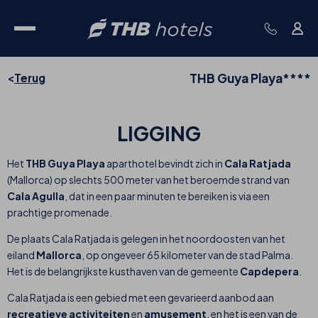
THB Guya Playa****
Terug
LIGGING
Het
THB Guya Playa
aparthotel bevindt zich in
Cala Ratjada
(Mallorca) op slechts 500 meter van het beroemde strand van
Cala Agulla
, dat in een paar minuten te bereiken is via een
prachtige promenade.
De plaats Cala Ratjada is gelegen in het noordoosten van het
eiland
Mallorca
, op ongeveer 65 kilometer van de stad Palma.
Het is de belangrijkste kusthaven van de gemeente
Capdepera
.
Cala Ratjada is een gebied met een gevarieerd aanbod aan
recreatieve activiteiten
en
amusement
, en het is een van de