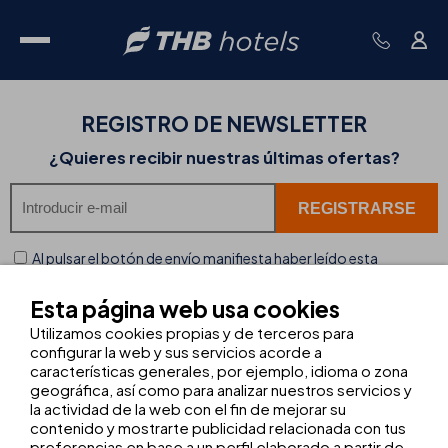
REGISTRO DE
NEWSLETTER
¿Quieres recibir nuestras últimas ofertas?
Al pulsar el botón de envío manifiesta haber leído esta
información.
Esta página web usa cookies
TURISMO Y HOTELES DE BALEARES, S.L.
gestiona, en base a su
consentimiento, una lista de difusión con fines comerciales.
Utilizamos cookies propias y de terceros para
configurar la web y sus servicios acorde a
No comunicaremos sus datos a terceros salvo para el cumplimiento
características generales, por ejemplo, idioma o zona
de obligaciones legales. Más información
aquí
.
geográfica, así como para analizar nuestros servicios y
la actividad de la web con el fin de mejorar su
contenido y mostrarte publicidad relacionada con tus
preferencias en base a un perfil elaborado a partir de