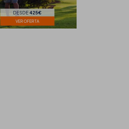
DESDE
425€
VER OFERTA