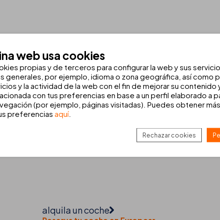
ina web usa cookies
okies propias y de terceros para configurar la web y sus servici
ma, Mallorca
as generales, por ejemplo, idioma o zona geográfica, así como pa
icios y la actividad de la web con el fin de mejorar su contenido
ándote en el THB Niágara, un hotel de 4 estrellas diseñado para quie
lacionada con tus preferencias en base a un perfil elaborado a pa
ares como el Bamboleo y discotecas de la zona, es el destino ideal para
vegación (por ejemplo, páginas visitadas). Puedes obtener más
tus preferencias
aquí
.
estra web para aprovechar las
mejores ofertas y beneficios exclus
Rechazar cookies
Pe
alquila un coche