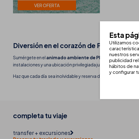
VER OFERTA
Esta pág
Utilizamos co
Diversión en el corazón de Playa de Pal
característic
nuestros serv
Sumérgete en el
animado ambiente de Playa de Palma
aloj
publicidad re
instalaciones y una ubicación privilegiada junto a los mejores b
hábitos de na
y configurar 
Haz que cada día sea inolvidable y reserva directamente en nu
completa tu
viaje
transfer + excursiones