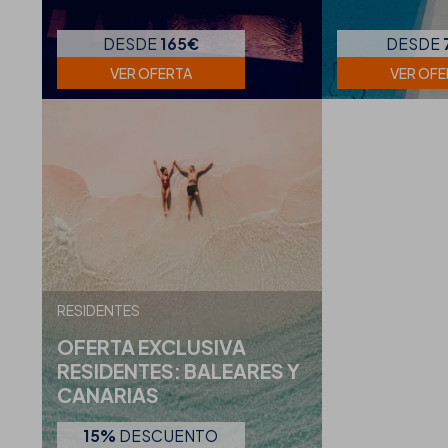
DESDE
165€
DESDE
VER OFERTA
VER OFE
RESIDENTES
OFERTA EXCLUSIVA
RESIDENTES: BALEARES Y
CANARIAS
15%
DESCUENTO