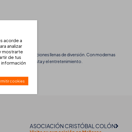
os acorde a
ra analizar
 y mostrarte
nes buscan unas vacaciones llenas de diversión. Con modernas
rtir de tus
 disfrutar de la fiesta y el entretenimiento.
 información
ivos.
rmitir cookies
ASOCIACIÓN CRISTÓBAL COLÓN