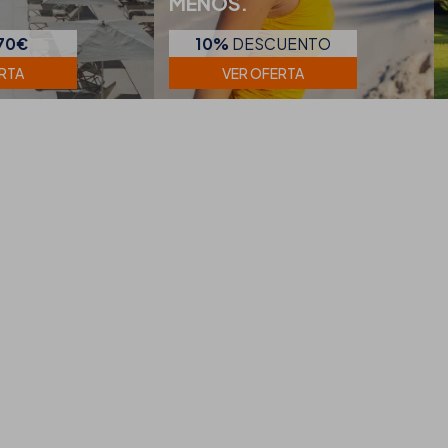
MENOS.
70€
10%
DESCUENTO
RTA
VER OFERTA