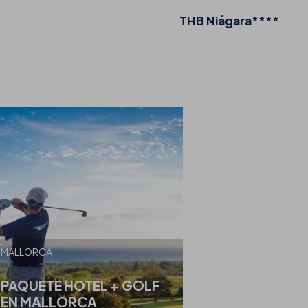
THB Niágara****
MALLORCA
PAQUETE HOTEL + GOLF
EN MALLORCA