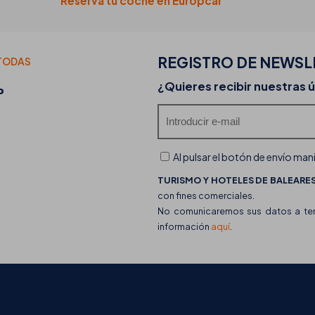
Reserva tu coche en Europcar
REGISTRO DE
NEWSL
TODAS
20-07-2026
¿Quieres recibir nuestras 
P
Descubre las food trucks de THB hotels y su of
gastronómica
Al pulsar el botón de envío man
TURISMO Y HOTELES DE BALEARES,
con fines comerciales.
No comunicaremos sus datos a terc
información
aquí
.