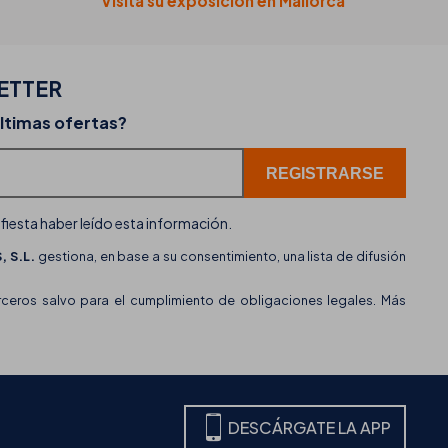
Visita su exposición en Mallorca
ETTER
02-07-2026
últimas ofertas?
erta
THB hotels incorpora WhatsApp como nuevo c
de atención al cliente
ifiesta haber leído esta información.
 S.L.
gestiona, en base a su consentimiento, una lista de difusión
eros salvo para el cumplimiento de obligaciones legales. Más
DESCÁRGATE LA APP