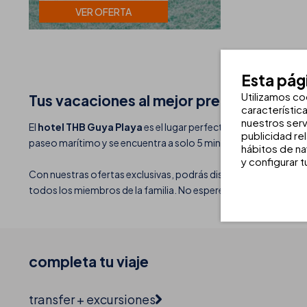
VER OFERTA
Esta pág
Utilizamos co
Tus vacaciones al mejor precio frente al
característic
nuestros serv
El
hotel THB Guya Playa
es el lugar perfecto para disfrutar d
publicidad re
paseo marítimo y se encuentra a solo 5 minutos de la famosa
hábitos de na
y configurar 
Con nuestras ofertas exclusivas, podrás disfrutar de los
apart
todos los miembros de la familia. No esperes más y reserva d
completa tu
viaje
transfer + excursiones