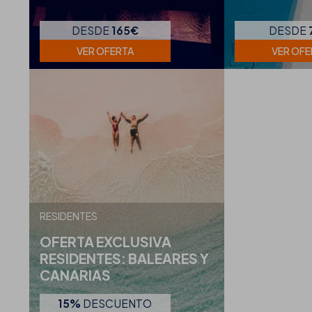
DESDE
165€
DESDE
VER OFERTA
VER OFE
RESIDENTES
OFERTA EXCLUSIVA
RESIDENTES: BALEARES Y
CANARIAS
15%
DESCUENTO