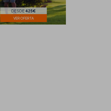
DESDE
425€
VER OFERTA