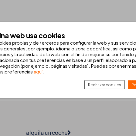
ina web usa cookies
okies propias y de terceros para configurar la web y sus servici
 mar en Cala Ratjada, Mallorca
as generales, por ejemplo, idioma o zona geográfica, así como pa
icios y la actividad de la web con el fin de mejorar su contenido
e unas vacaciones en familia, con amigos o en pareja. Situado en la he
lacionada con tus preferencias en base a un perfil elaborado a pa
Playa de Cala Agulla
, reconocida por su entorno natural y aguas crist
vegación (por ejemplo, páginas visitadas). Puedes obtener más
tus preferencias
aquí
.
amentos y estudios
del hotel al mejor precio. Vive momentos único
irectamente en nuestra web para aprovechar los
mejores precios y v
Rechazar cookies
Pe
alquila un coche