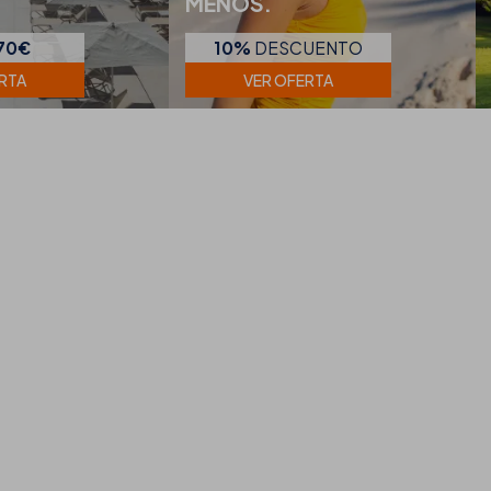
MENOS.
70€
10%
DESCUENTO
RTA
VER OFERTA