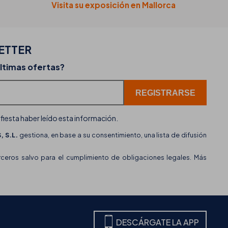
Visita su exposición en Mallorca
ETTER
02-07-2026
últimas ofertas?
erta
THB hotels incorpora WhatsApp como nuevo c
de atención al cliente
ifiesta haber leído esta información.
 S.L.
gestiona, en base a su consentimiento, una lista de difusión
eros salvo para el cumplimiento de obligaciones legales. Más
DESCÁRGATE LA APP