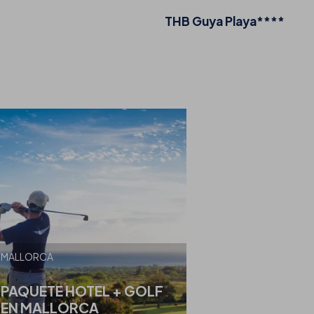
THB Guya Playa****
MALLORCA
PAQUETE HOTEL + GOLF
EN MALLORCA