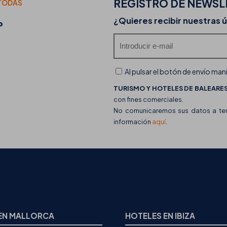
REGISTRO DE
NEWSL
TODAS
20-07-2026
¿Quieres recibir nuestras 
P
Descubre las food trucks de THB hotels y su of
gastronómica
Al pulsar el botón de envío man
TURISMO Y HOTELES DE BALEARES,
con fines comerciales.
No comunicaremos sus datos a terc
información
aquí
.
EN MALLORCA
HOTELES EN IBIZA