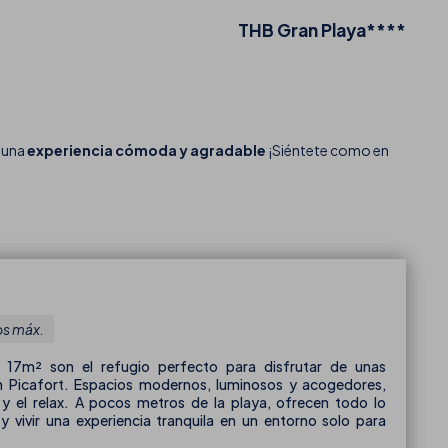
THB Gran Playa****
 una
experiencia cómoda y agradable
¡Siéntete como en
os máx.
 17m² son el refugio perfecto para disfrutar de unas
n Picafort. Espacios modernos, luminosos y acogedores,
y el relax. A pocos metros de la playa, ofrecen todo lo
 vivir una experiencia tranquila en un entorno solo para