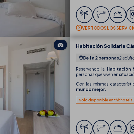
VER TODOS LOS SERVIC
Habitación Solidaria Cá
De 1 a 2 personas
2 adult
Reservando la
Habitación S
personas que viven en situaci
Con las mismas característi
mundo mejor.
Solo disponible en thbhotel