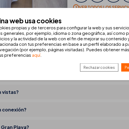
VER TODOS LOS SERVIC
ina web usa cookies
okies propias y de terceros para configurar la web y sus servici
as generales, por ejemplo, idioma o zona geográfica, así como pa
icios y la actividad de la web con el fin de mejorar su contenido
lacionada con tus preferencias en base a un perfil elaborado a pa
vegación (por ejemplo, páginas visitadas). Puedes obtener más
tus preferencias
aquí
.
n Playa?
Rechazar cookies
Pe
ha, bañera o jacuzzi?
 vistas?
n conexión?
B Gran Playa?