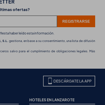
ETTER
02-07-2026
últimas ofertas?
erta
THB hotels incorpora WhatsApp como nuevo c
de atención al cliente
ifiesta haber leído esta información.
 S.L.
gestiona, en base a su consentimiento, una lista de difusión
eros salvo para el cumplimiento de obligaciones legales. Más
DESCÁRGATE LA APP
HOTELES EN LANZAROTE