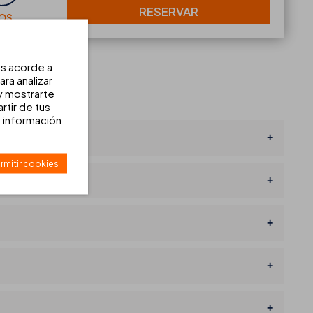
RESERVAR
IOS
os acorde a
ra analizar
 y mostrarte
rtir de tus
 información
rmitir cookies