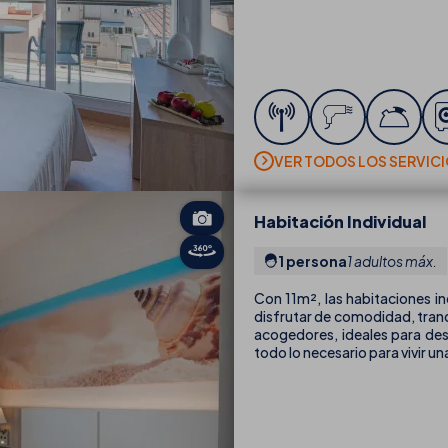
VER TODOS LOS SERVIC
Habitación Individual
1 persona
1 adultos máx.
Con 11m², las habitaciones in
disfrutar de comodidad, tranq
acogedores, ideales para des
todo lo necesario para vivir u