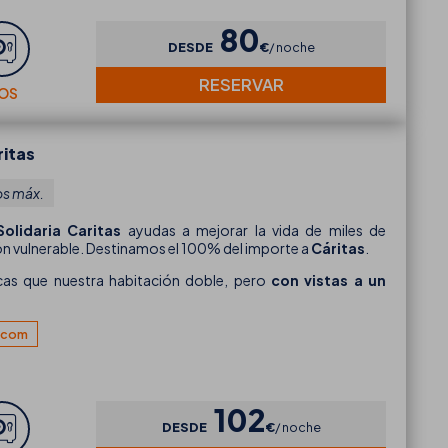
80
DESDE
€
noche
RESERVAR
IOS
ritas
os máx.
olidaria Caritas
ayudas a mejorar la vida de miles de
ón vulnerable. Destinamos el 100% del importe a
Cáritas
.
cas que
nuestra habitación doble, pero
con vistas a un
s.com
102
DESDE
€
noche