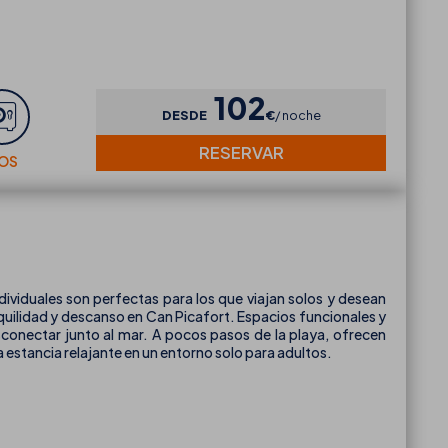
102
DESDE
€
noche
RESERVAR
IOS
dividuales son perfectas para los que viajan solos y desean
uilidad y descanso en Can Picafort. Espacios funcionales y
conectar junto al mar. A pocos pasos de la playa, ofrecen
na estancia relajante en un entorno solo para adultos.