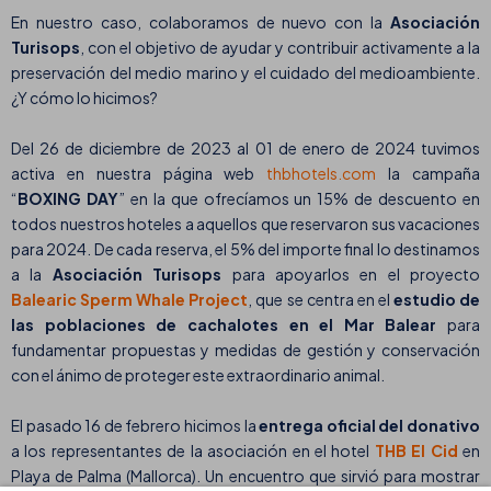
En nuestro caso, colaboramos de nuevo con la
Asociación
Turisops
, con el objetivo de ayudar y contribuir activamente a la
preservación del medio marino y el cuidado del medioambiente.
¿Y cómo lo hicimos?
Del 26 de diciembre de 2023 al 01 de enero de 2024 tuvimos
activa en nuestra página web
thbhotels.com
la campaña
“
BOXING DAY
” en la que ofrecíamos un 15% de descuento en
todos nuestros hoteles a aquellos que reservaron sus vacaciones
para 2024. De cada reserva, el 5% del importe final lo destinamos
a la
Asociación Turisops
para apoyarlos en el proyecto
Balearic Sperm Whale Project
, que se centra en el
estudio de
las poblaciones de cachalotes en el Mar Balear
para
fundamentar propuestas y medidas de gestión y conservación
con el ánimo de proteger este extraordinario animal.
El pasado 16 de febrero hicimos la
entrega oficial del donativo
a los representantes de la asociación en el hotel
THB El Cid
en
Playa de Palma (Mallorca). Un encuentro que sirvió para mostrar