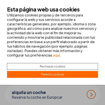
nuestro agradecimiento por dejarnos ser partícipes su gran labor
en la protección de nuestros mares.
Esta página web usa cookies
Utilizamos cookies propias y de terceros para
Desde THB hotels nos hace especial ilusión seguir trabajando y
configurar la web y sus servicios acorde a
características generales, por ejemplo, idioma o zona
apostando este 2024 en nuestro proyecto
ECO Friendly
con el
geográfica, así como para analizar nuestros servicios y
objetivo de ofrecer a nuestros clientes las mejores vacaciones,
la actividad de la web con el fin de mejorar su
responsables y sostenibles con el medioambiente.
contenido y mostrarte publicidad relacionada con tus
preferencias en base a un perfil elaborado a partir de
tus hábitos de navegación (por ejemplo, páginas
visitadas). Puedes obtener más información y
completa tu
viaje
configurar tus preferencias
aquí
.
Rechazar cookies
transfer + excursiones
Permitir cookies
Reserva tu traslado y excursiones
alquila un coche
Reserva tu coche en Europcar