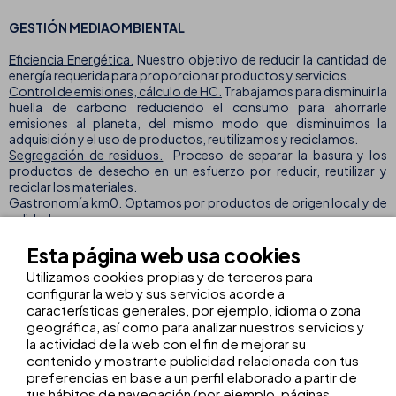
GESTIÓN MEDIAOMBIENTAL
Eficiencia Energética.
Nuestro objetivo de reducir la cantidad de
energía requerida para proporcionar productos y servicios.
Control de emisiones, cálculo de HC.
Trabajamos para disminuir la
huella de carbono reduciendo el consumo para ahorrarle
emisiones al planeta, del mismo modo que disminuimos la
adquisición y el uso de productos, reutilizamos y reciclamos.
Segregación de residuos.
Proceso de separar la basura y los
productos de desecho en un esfuerzo por reducir, reutilizar y
reciclar los materiales.
Gastronomía km0.
Optamos por productos de origen local y de
calidad.
Esta página web usa cookies
DERECHOS HUMANOS
Utilizamos cookies propias y de terceros para
configurar la web y sus servicios acorde a
Derechos humanos, sobre todo basados en los clientes.
características generales, por ejemplo, idioma o zona
geográfica, así como para analizar nuestros servicios y
En THB hotels ofrecemos a nuestro equipo de profesionales bajo
la actividad de la web con el fin de mejorar su
la marca THB College todas las herramientas necesarias para el
contenido y mostrarte publicidad relacionada con tus
crecimiento y la preparación profesional.
preferencias en base a un perfil elaborado a partir de
tus hábitos de navegación (por ejemplo, páginas