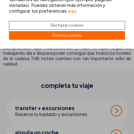
COMUNIDAD LOCAL
visitadas). Puedes obtener más información y
configurar tus preferencias
aquí
.
Integración en la comunidad local, colaborando y apoyando
iniciativas en destino. La importancia de la comunidad local y el
Rechazar cookies
patrimonio cultural. Defendemos y protegemos el patrimonio
cultural de las zonas donde THB hotels cuenta con
Permitir cookies
establecimientos.
Compromiso que mantenemos y con el que seguimos
trabajando día a día para poder conseguir que todos los hoteles
de la cadena THB hotels cuenten con tan importante sello de
calidad.
completa tu
viaje
transfer + excursiones
Reserva tu traslado y excursiones
alquila un coche