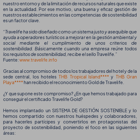
nuestro entorno y de la limitación de recursos naturales que existe
en la actualidad. Por ese motivo, una buena y eficaz gestión de
nuestros establecimientos en las competencias de sostenibilidad
es un factor clave.
“Travelife ha sido diseñado como un sistema justo y asequible que
ayuda a operadores turísticos a mejorar en la gestión ambiental y
social mediante el cumplimiento de unos criterios de
sostenibilidad. Básicamente cuando una empresa reúne todos
los requisitos de sostenibilidad, recibe el sello Travelife.”
Fuente:
www.travelife.info
Gracias al compromiso de todos los trabajadores del hotel y de la
sede central, los hoteles
THB Tropical Island****
y
THB Gran
Playa****
han recibido el reconocimiento Gold de Travelife.
¿Y que supone este compromiso? ¿En que hemos trabajado para
conseguir el certificado Travelife Gold?
Hemos implantado un SISTEMA DE GESTIÓN SOSTENIBLE y lo
hemos compartido con nuestros huéspedes y colaboradores,
para hacerles partícipes y convertirlos en protagonistas del
proyecto de sostenibilidad, poniendo el foco en las siguientes
áreas: