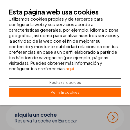
En THB hotels seguimos trabajando para reducir nuestras
Esta página web usa cookies
emisiones en todos nuestros hoteles y
avanzar hacia la
neutralidad de carbono
. Además, estamos evaluando nuevas
Utilizamos cookies propias y de terceros para
iniciativas y proyectos que nos permitan seguir contribuyendo a
configurar la web y sus servicios acorde a
un mundo más verde.
características generales, por ejemplo, idioma o zona
Con cada paso que damos, reafirmamos nuestra responsabilidad
geográfica, así como para analizar nuestros servicios y
en la construcción de un futuro más sostenible para las próximas
la actividad de la web con el fin de mejorar su
generaciones,
trabajando por un turismo que no solo
contenido y mostrarte publicidad relacionada con tus
respete y proteja al medioambiente.
preferencias en base a un perfil elaborado a partir de
tus hábitos de navegación (por ejemplo, páginas
visitadas). Puedes obtener más información y
completa tu
viaje
configurar tus preferencias
aquí
.
Rechazar cookies
transfer + excursiones
Permitir cookies
Reserva tu traslado y excursiones
alquila un coche
Reserva tu coche en Europcar