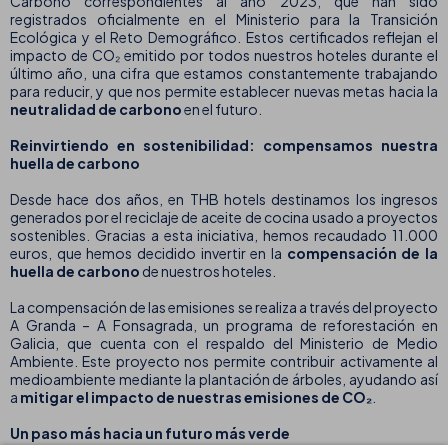
Carbono correspondientes al año 2023, que han sido
registrados oficialmente en el Ministerio para la Transición
Ecológica y el Reto Demográfico. Estos certificados reflejan el
impacto de CO₂ emitido por todos nuestros hoteles durante el
último año, una cifra que estamos constantemente trabajando
para reducir, y que nos permite establecer nuevas metas hacia la
neutralidad de carbono
en el futuro.
Reinvirtiendo en sostenibilidad: compensamos nuestra
huella de carbono
Desde hace dos años, en THB hotels destinamos los ingresos
generados por el reciclaje de aceite de cocina usado a proyectos
sostenibles. Gracias a esta iniciativa, hemos recaudado 11.000
euros, que hemos decidido invertir en la
compensación de la
huella de carbono
de nuestros hoteles.
La compensación de las emisiones se realiza a través del proyecto
A Granda – A Fonsagrada, un programa de reforestación en
Galicia, que cuenta con el respaldo del Ministerio de Medio
Ambiente. Este proyecto nos permite contribuir activamente al
medioambiente mediante la plantación de árboles, ayudando así
a
mitigar el impacto de nuestras emisiones de CO₂
.
Un paso más hacia un futuro más verde