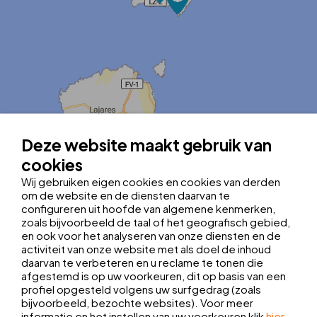
MapLibre
| ©
OpenStreetMap contributors
|
Kobalt Technologies
Deze website maakt gebruik van
Tel.:
+34 928 519 250
tropicalislandrecep1@thbhotels.com
cookies
Registratienummer: H-35/3/0070
Wij gebruiken eigen cookies en cookies van derden
Breedtegraad:
28.871963
om de website en de diensten daarvan te
Lengtegraad:
-13.825296
configureren uit hoofde van algemene kenmerken,
Kies je vertrekpunt:
zoals bijvoorbeeld de taal of het geografisch gebied,
en ook voor het analyseren van onze diensten en de
LUCHTHAVEN
BUSSTATION
activiteit van onze website met als doel de inhoud
daarvan te verbeteren en u reclame te tonen die
afgestemd is op uw voorkeuren, dit op basis van een
profiel opgesteld volgens uw surfgedrag (zoals
bijvoorbeeld, bezochte websites). Voor meer
informatie en het instellen van uw voorkeuren klik
hier
.