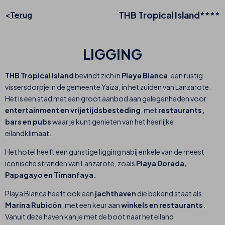
THB Tropical Island****
Terug
LIGGING
THB Tropical Island
bevindt zich in
Playa Blanca
, een rustig
vissersdorpje in de gemeente Yaiza, in het zuiden van Lanzarote.
Het is een stad met een groot aanbod aan gelegenheden voor
entertainment en vrijetijdsbesteding
, met
restaurants,
bars en pubs
waar je kunt genieten van het heerlijke
eilandklimaat.
Het hotel heeft een gunstige ligging nabij enkele van de meest
iconische stranden van Lanzarote, zoals
Playa Dorada,
Papagayo en Timanfaya.
Playa Blanca heeft ook een
jachthaven
die bekend staat als
Marina Rubicón
, met een keur aan
winkels en restaurants.
Vanuit deze haven kan je met de boot naar het eiland