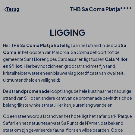
THB Sa Coma Platja****
Terug
LIGGING
Het
THB Sa Coma Platja hotel
ligt aan het strand in de stad
Sa
Coma
, in het oosten van Mallorca. Sa Coma behoort tot de
gemeente Sant Llorenç des Cardassar en ligt tussen
Cala Millor
en S’Illot
. Hier bevindt zich een groot strand met fijn zand,
kristalhelder water en een blauwe vlag (certificaat van kwaliteit,
uitmuntendheid en veiligheid).
De
strandpromenade
loopt langs de hele kust naar het naburige
strand van S'Illot en andere kant van de promenade bevindt zich de
belangrijkste winkelstraat. Hier kan je urenlang wandelen!
Op een steenworp afstand van het hotel ligt het safaripark 'Parque
Safari' en het natuurreservaat Sa Punta de N'Amer, dat bekend
staat om zijn gevarieerde fauna, flora en wilde paarden. Op de