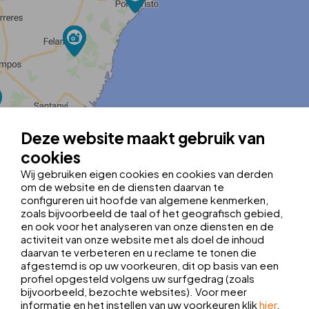
MapLibre
| ©
OpenStreetMap contributors
|
Kobalt Technologies
Deze website maakt gebruik van
Tel.:
+34 971 810 125
sacomaplatjarecep@thbhotels.com
cookies
Registratienummer: H/2805
Wij gebruiken eigen cookies en cookies van derden
Breedtegraad:
39.5762847
om de website en de diensten daarvan te
Lengtegraad:
3.3767459
configureren uit hoofde van algemene kenmerken,
Kies je vertrekpunt:
zoals bijvoorbeeld de taal of het geografisch gebied,
LUCHTHAVEN
BUSSTATION
en ook voor het analyseren van onze diensten en de
activiteit van onze website met als doel de inhoud
daarvan te verbeteren en u reclame te tonen die
afgestemd is op uw voorkeuren, dit op basis van een
profiel opgesteld volgens uw surfgedrag (zoals
bijvoorbeeld, bezochte websites). Voor meer
informatie en het instellen van uw voorkeuren klik
hier
.