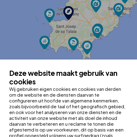
Deze website maakt gebruik van
MapLibre
| ©
OpenStreetMap contributors
|
Kobalt Technologies
cookies
Tel.:
+34 971 348 215
Wij gebruiken eigen cookies en cookies van derden
oceanbeachrecep@thbhotels.com
om de website en de diensten daarvan te
Registratienummer: H-PM-443
configureren uit hoofde van algemene kenmerken,
Breedtegraad:
38.9714064
zoals bijvoorbeeld de taal of het geografisch gebied,
Lengtegraad:
1.3053456
en ook voor het analyseren van onze diensten en de
Kies je vertrekpunt:
activiteit van onze website met als doel de inhoud
LUCHTHAVEN
BUSSTATION
daarvan te verbeteren en u reclame te tonen die
afgestemd is op uw voorkeuren, dit op basis van een
profiel opgesteld volgens uw surfgedrag (zoals