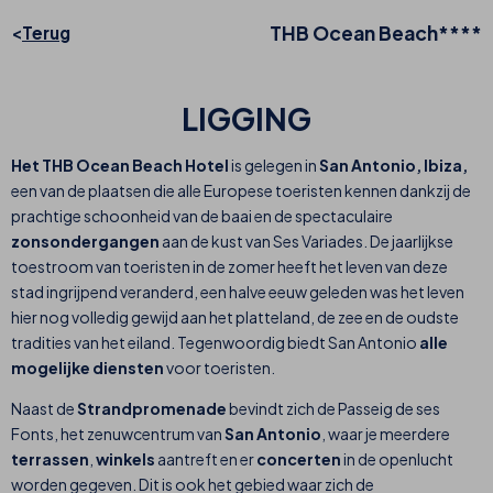
THB Ocean Beach****
Terug
LIGGING
Het THB Ocean Beach Hotel
is gelegen in
San Antonio, Ibiza,
een van de plaatsen die alle Europese toeristen kennen dankzij de
prachtige schoonheid van de baai en de spectaculaire
zonsondergangen
aan de kust van Ses Variades. De jaarlijkse
toestroom van toeristen in de zomer heeft het leven van deze
stad ingrijpend veranderd, een halve eeuw geleden was het leven
hier nog volledig gewijd aan het platteland, de zee en de oudste
tradities van het eiland. Tegenwoordig biedt San Antonio
alle
mogelijke diensten
voor toeristen.
Naast de
Strandpromenade
bevindt zich de Passeig de ses
Fonts, het zenuwcentrum van
San Antonio
, waar je meerdere
terrassen
,
winkels
aantreft en er
concerten
in de openlucht
worden gegeven. Dit is ook het gebied waar zich de