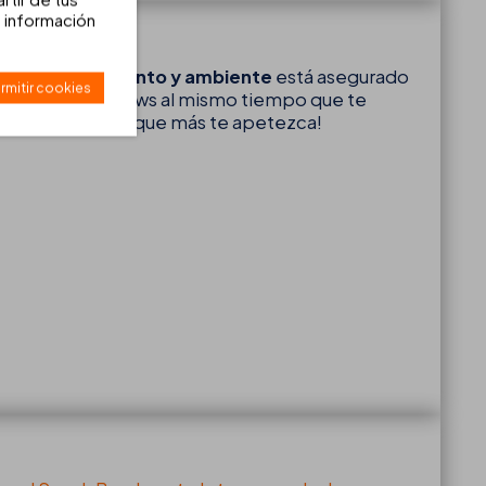
 información
r entretenimiento y ambiente
está asegurado
rmitir cookies
e los mejores shows al mismo tiempo que te
esco, zumo
… ¡Lo que más te apetezca!