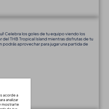
í! Celebra los goles de tu equipo viendo los
r del THB Tropical Island mientras disfrutas de tu
n podrás aprovechar para jugar una partida de
os acorde a
ra analizar
 y mostrarte
rtir de tus