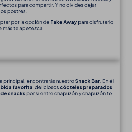
fectos para compartir. Y no olvides dejar
sos postres.
optar por la opción de
Take Away
para disfrutarlo
de más te apetezca.
na principal, encontrarás nuestro
Snack Bar
. En él
bida favorita
, deliciosos
cócteles preparados
 de snacks
por si entre chapuzón y chapuzón te