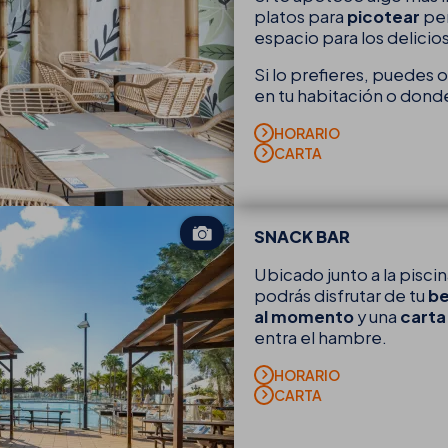
platos para
picotear
per
espacio para los delicio
Si lo prefieres, puedes 
en tu habitación o don
HORARIO
CARTA
SNACK BAR
Ubicado junto a la pisci
podrás disfrutar de tu
be
al momento
y una
carta
entra el hambre.
HORARIO
CARTA