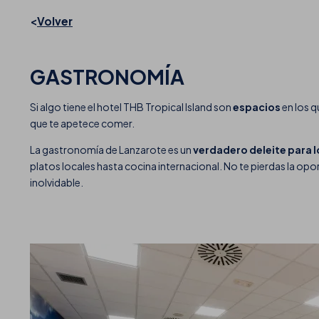
Volver
GASTRONOMÍA
Si algo tiene el hotel THB Tropical Island son
espacios
en los q
que te apetece comer.
La gastronomía de Lanzarote es un
verdadero deleite para l
platos locales hasta cocina internacional. No te pierdas la opo
inolvidable.