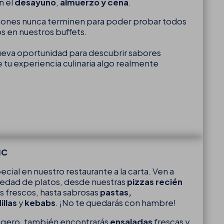
n el
desayuno
,
almuerzo y cena
.
ciones nunca terminen para poder probar todos
s en nuestros buffets.
ueva oportunidad para descubrir sabores
e tu experiencia culinaria algo realmente
IC
cial en nuestro restaurante a la carta. Ven a
riedad de platos, desde nuestras
pizzas recién
 frescos, hasta sabrosas
pastas,
llas
y
kebabs
. ¡No te quedarás con hambre!
ligero, también encontrarás
ensaladas
frescas y