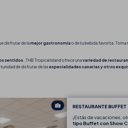
ue disfrutar de la
mejor gastronomía
o de tu bebida favorita. Toma 
os sentidos.
THB Tropical Island ofrece una
variedad de restauran
rtunidad de disfrutar de las
especialidades canarias y otros exqui
RESTAURANTE BUFFET
¡Estás de vacaciones, ol
tipo Buffet con Show 