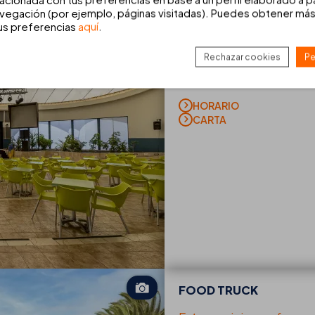
vegación (por ejemplo, páginas visitadas). Puedes obtener más
LA CARPA
tus preferencias
aquí
.
Todas las noches el
mejo
Rechazar cookies
Pe
en La Carpa. Disfruta d
bebes un
cóctel, refr
HORARIO
CARTA
FOOD TRUCK