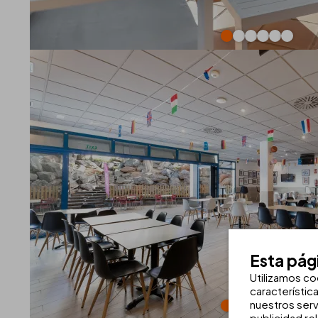
Esta pág
Utilizamos co
característic
nuestros serv
publicidad re