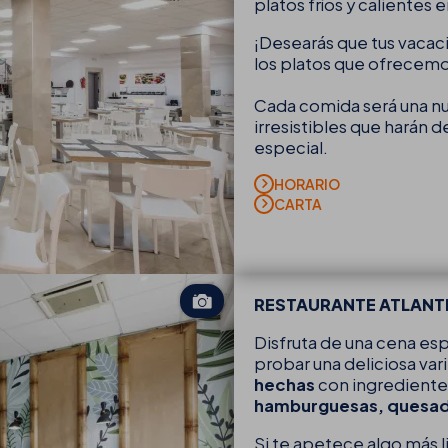
platos fríos y calientes e
¡Desearás que tus vaca
los platos que ofrecemo
Cada comida será una n
irresistibles que harán d
especial.
HORARIO
CARTA
RESTAURANTE ATLANT
Disfruta de una cena espe
probar una deliciosa va
hechas
con ingredientes
hamburguesas, quesadi
Si te apetece algo más 