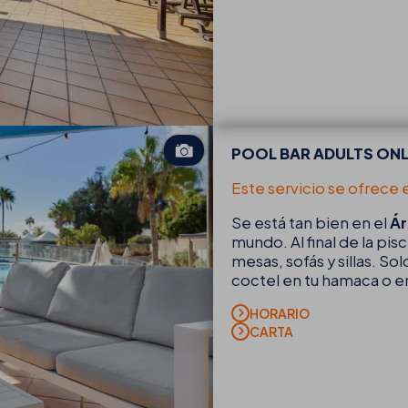
POOL BAR ADULTS ON
Este servicio se ofrece 
Se está tan bien en el
Ár
mundo. Al final de la pis
mesas, sofás y sillas. Sol
coctel en tu hamaca o en
HORARIO
CARTA