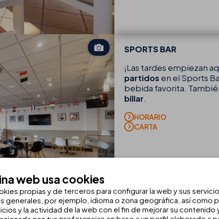
SPORTS BAR
¡Las tardes empiezan aqu
partidos
en el Sports Ba
bebida favorita. Tambié
billar
.
HORARIO
CARTA
ina web usa cookies
okies propias y de terceros para configurar la web y sus servici
as generales, por ejemplo, idioma o zona geográfica, así como pa
icios y la actividad de la web con el fin de mejorar su contenido
lacionada con tus preferencias en base a un perfil elaborado a pa