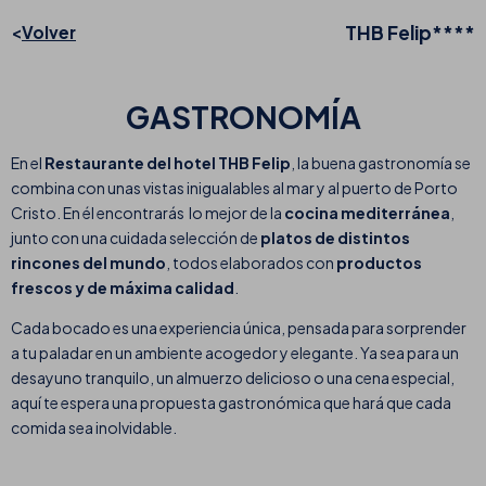
THB Felip****
Volver
GASTRONOMÍA
En el
Restaurante del hotel THB Felip
, la buena gastronomía se
combina con unas vistas inigualables al mar y al puerto de Porto
Cristo. En él encontrarás lo mejor de la
cocina mediterránea
,
junto con una cuidada selección de
platos de distintos
rincones del mundo
, todos elaborados con
productos
frescos y de máxima calidad
.
Cada bocado es una experiencia única, pensada para sorprender
a tu paladar en un ambiente acogedor y elegante. Ya sea para un
desayuno tranquilo, un almuerzo delicioso o una cena especial,
aquí te espera una propuesta gastronómica que hará que cada
comida sea inolvidable.