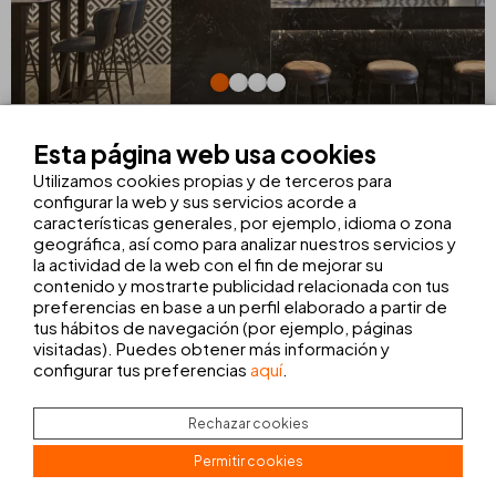
BAR SALÓN
Esta página web usa cookies
En el bar del hotel THB Felip el encanto se mezcla con la
Utilizamos cookies propias y de terceros para
comodidad mientras disfrutas de una
variedad de
configurar la web y sus servicios acorde a
bebidas frías y calientes
. Desde cócteles sofisticados
características generales, por ejemplo, idioma o zona
hasta bebidas refrescantes y cafés.
geográfica, así como para analizar nuestros servicios y
la actividad de la web con el fin de mejorar su
Déjate envolver por el ambiente relajado y disfruta de tu
contenido y mostrarte publicidad relacionada con tus
bebida favorita en nuestro espacio lleno de estilo y buen
preferencias en base a un perfil elaborado a partir de
gusto.
tus hábitos de navegación (por ejemplo, páginas
HORARIO
visitadas). Puedes obtener más información y
configurar tus preferencias
aquí
.
CARTA
Rechazar cookies
Permitir cookies
REGÍMENES DE ALOJAMIENTO PENSADOS
PARA TI