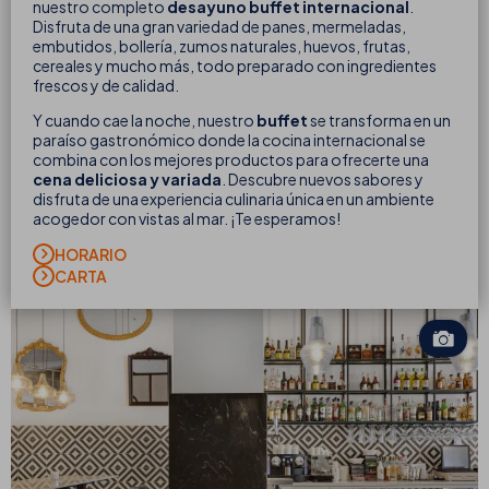
nuestro completo
desayuno buffet internacional
.
Disfruta de una gran variedad de panes, mermeladas,
embutidos, bollería, zumos naturales, huevos, frutas,
cereales y mucho más, todo preparado con ingredientes
frescos y de calidad.
Y cuando cae la noche, nuestro
buffet
se transforma en un
paraíso gastronómico donde la cocina internacional se
combina con los mejores productos para ofrecerte una
cena deliciosa y variada
. Descubre nuevos sabores y
disfruta de una experiencia culinaria única en un ambiente
acogedor con vistas al mar. ¡Te esperamos!
HORARIO
CARTA