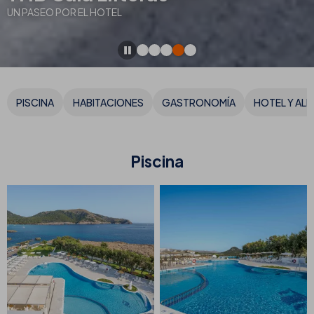
UN PASEO POR EL HOTEL
PISCINA
HABITACIONES
GASTRONOMÍA
HOTEL Y AL
Piscina