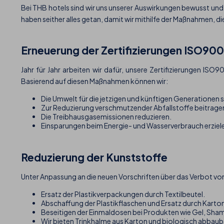
Bei THB hotels sind wir uns unserer Auswirkungen bewusst und
haben seither alles getan, damit wir mithilfe der Maßnahmen, die
Erneuerung der Zertifizierungen ISO900
Jahr für Jahr arbeiten wir dafür, unsere Zertifizierungen IS
Basierend auf diesen Maßnahmen können wir:
Die Umwelt für die jetzigen und künftigen Generationen 
Zur Reduzierung verschmutzender Abfallstoffe beitrage
Die Treibhausgasemissionen reduzieren.
Einsparungen beim Energie- und Wasserverbrauch erziel
Reduzierung der Kunststoffe
Unter Anpassung an die neuen Vorschriften über das Verbot v
Ersatz der Plastikverpackungen durch Textilbeutel.
Abschaffung der Plastikflaschen und Ersatz durch Karto
Beseitigen der Einmaldosen bei Produkten wie Gel, Sham
Wir bieten Trinkhalme aus Karton und biologisch abbaub