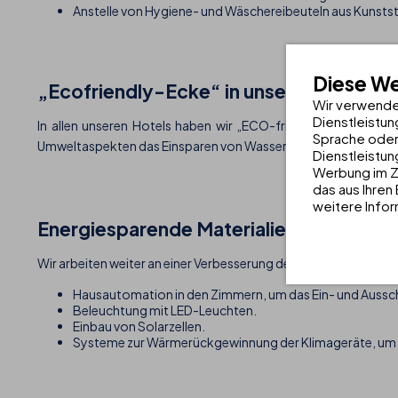
Anstelle von Hygiene- und Wäschereibeuteln aus Kunstst
Diese W
„Ecofriendly-Ecke“ in unseren Hotels
Wir verwende
Dienstleistun
In allen unseren Hotels haben wir „ECO-friendly Punkte“ ei
Sprache oder
Umweltaspekten das Einsparen von Wasser, die Energieeffizienz
Dienstleistun
Werbung im Z
das aus Ihren
weitere Infor
Energiesparende Materialien
Wir arbeiten weiter an einer Verbesserung der Energieeffizienz
Hausautomation in den Zimmern, um das Ein- und Aussch
Beleuchtung mit LED-Leuchten.
Einbau von Solarzellen.
Systeme zur Wärmerückgewinnung der Klimageräte, um 