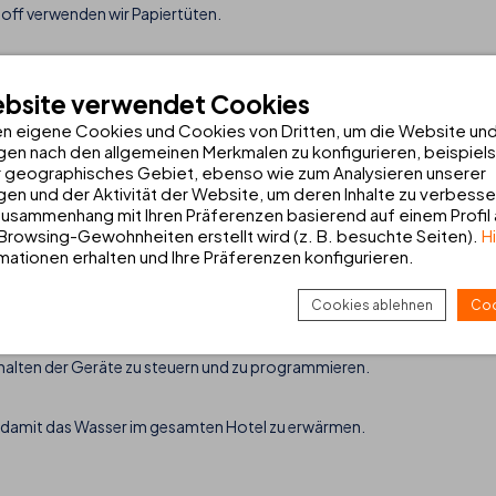
off verwenden wir Papiertüten.
ebsite verwendet Cookies
n eigene Cookies und Cookies von Dritten, um die Website un
gen nach den allgemeinen Merkmalen zu konfigurieren, beispiel
ngerichtet, an denen wir sowohl den Gästen als auch den Mitarbeit
 geographisches Gebiet, ebenso wie zum Analysieren unserer
, die Abfallreduzierung und das Recycling haben.
gen und der Aktivität der Website, um deren Inhalte zu verbesse
usammenhang mit Ihren Präferenzen basierend auf einem Profil
 Browsing-Gewohnheiten erstellt wird (z. B. besuchte Seiten).
H
mationen erhalten und Ihre Präferenzen konfigurieren.
Cookies ablehnen
Coo
 in unseren Gebäuden, indem wir energiesparende Materialien einführen
alten der Geräte zu steuern und zu programmieren.
damit das Wasser im gesamten Hotel zu erwärmen.