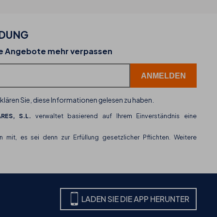
LDUNG
02-07-2026
ne Angebote mehr verpassen
 und
THB hotels führt WhatsApp als neuen
Kundenservice-Kanal ein
klären Sie, diese Informationen gelesen zu haben.
RES, S.L.
verwaltet basierend auf Ihrem Einverständnis eine
n mit, es sei denn zur Erfüllung gesetzlicher Pflichten. Weitere
LADEN SIE DIE APP HERUNTER