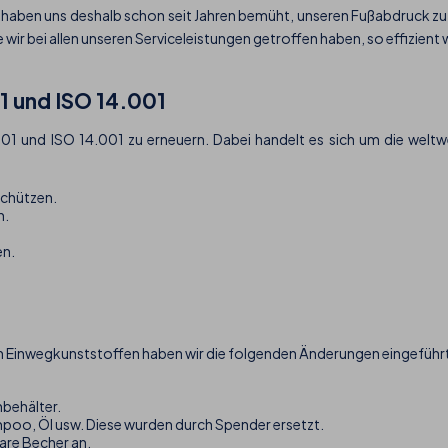
 haben uns deshalb schon seit Jahren bemüht, unseren Fußabdruck zu
 wir bei allen unseren Serviceleistungen getroffen haben, so effizient 
1 und ISO 14.001
O9001 und ISO 14.001 zu erneuern. Dabei handelt es sich um die wel
schützen.
n.
en.
on Einwegkunststoffen haben wir die folgenden Änderungen eingeführ
nbehälter.
poo, Öl usw. Diese wurden durch Spender ersetzt.
are Becher an.