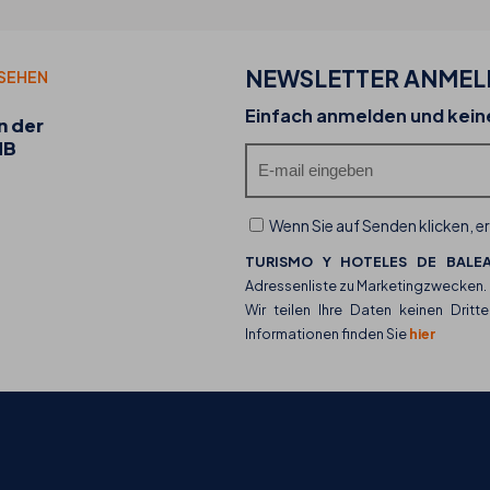
NEWSLETTER ANME
 SEHEN
20-07-2026
Einfach anmelden und kei
n der
Entdecken Sie die Food Trucks von THB hotels
HB
ihr kulinarisches Angebot
Wenn Sie auf Senden klicken, er
TURISMO Y HOTELES DE BALEA
Adressenliste zu Marketingzwecken.
Wir teilen Ihre Daten keinen Dritte
Informationen finden Sie
hier