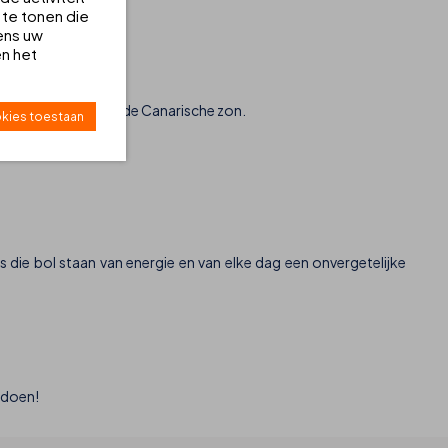
 te tonen die
ens uw
illen genieten.
en het
jezelf te komen onder de Canarische zon.
kies toestaan
 te genieten.
ls die bol staan van energie en van elke dag een onvergetelijke
e doen!