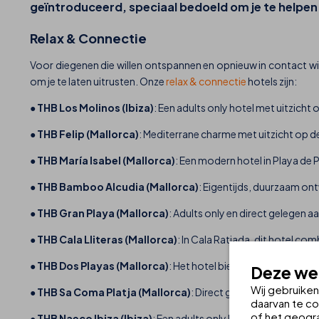
geïntroduceerd, speciaal bedoeld om je te helpen h
Relax & Connectie
Voor diegenen die willen ontspannen en opnieuw in contact wil
om je te laten uitrusten. Onze
relax & connectie
hotels zijn:
●
THB Los Molinos (Ibiza)
: Een adults only hotel met uitzicht 
●
THB Felip (Mallorca)
: Mediterrane charme met uitzicht op de
●
THB María Isabel (Mallorca)
: Een modern hotel in Playa de 
●
THB Bamboo Alcudia (Mallorca)
: Eigentijds, duurzaam ont
●
THB Gran Playa (Mallorca)
: Adults only en direct gelegen a
●
THB Cala Lliteras (Mallorca)
: In Cala Ratjada, dit hotel c
●
THB Dos Playas (Mallorca)
: Het hotel biedt een bevoorrech
Deze web
Wij gebruike
●
THB Sa Coma Platja (Mallorca)
: Direct gelegen aan het st
daarvan te co
of het geogra
●
THB Naeco Ibiza (Ibiza)
: Een adults only hotel in Sant Anto