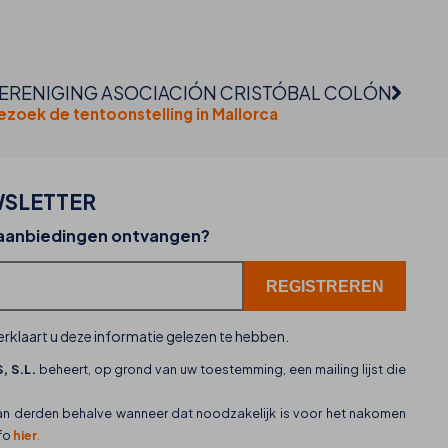
ERENIGING ASOCIACIÓN CRISTÓBAL COLÓN
ezoek de tentoonstelling in Mallorca
SLETTER
02-07-2026
 aanbiedingen ontvangen?
THB hotels zet WhatsApp in als nieuw
klantenservicekanaal
rklaart u deze informatie gelezen te hebben.
, S.L.
beheert, op grond van uw toestemming, een mailing lijst die
an derden behalve wanneer dat noodzakelijk is voor het nakomen
nfo
hier
.