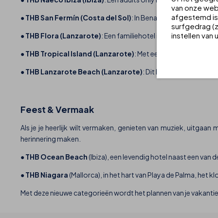
van onze webs
afgestemd is 
●
THB San Fermín (Costa del Sol)
: In Benalmádena, een comf
surfgedrag (z
instellen van
●
THB Flora (Lanzarote)
: Een familiehotel in Puerto del Carm
●
THB Tropical Island (Lanzarote)
: Met een keur aan facilite
●
THB Lanzarote Beach (Lanzarote)
: Dit hotel aan het stran
Feest & Vermaak
Als je je heerlijk wilt vermaken, genieten van muziek, uitgaan
herinnering maken.
●
THB Ocean Beach
(Ibiza), een levendig hotel naast een van 
●
THB Niagara
(Mallorca), in het hart van Playa de Palma, het 
Met deze nieuwe categorieën wordt het plannen van je vakantie 