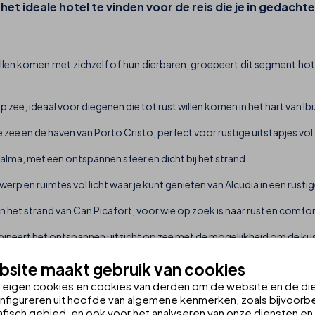
et ideale hotel te vinden voor de reis die je in gedacht
len komen met zichzelf of hun dierbaren, groepeert dit segment hote
op zee, ideaal voor diegenen die tot rust willen komen in het hart van Ib
 zee en de haven van Porto Cristo, perfect voor rustige uitstapjes vol
Palma, met een ontspannen sfeer en dicht bij het strand.
werp en ruimtes vol licht waar je kunt genieten van Alcudia in een rust
an het strand van Can Picafort, voor wie op zoek is naar rust en comfor
ombineert het ontspannen uitzicht op zee met de mogelijkheid om de ku
te locatie in het hart van Cala Ratjada, een van de voornaamste toer
site maakt gebruik van cookies
n eigen cookies en cookies van derden om de website en de di
rand van Sa Coma, een ideale plek om je verbonden te voelen met de Mid
nfigureren uit hoofde van algemene kenmerken, zoals bijvoorbe
fisch gebied, en ook voor het analyseren van onze diensten en d
ni, perfect voor mensen die op zoek zijn naar design, rust, zee en zon