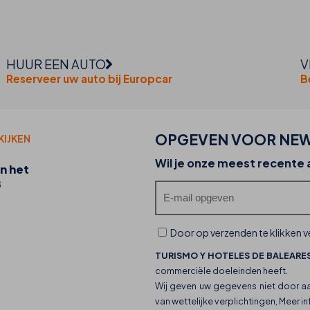
HUUR EEN AUTO
V
Reserveer uw auto bij Europcar
B
OPGEVEN VOOR NEW
KIJKEN
20-07-2026
Wil je onze meest recente
n het
Ontdek de foodtrucks van THB hotels en hun
B
culinaire aanbod
Door op verzenden te klikken ve
TURISMO Y HOTELES DE BALEARES
commerciële doeleinden heeft.
Wij geven uw gegevens niet door a
van wettelijke verplichtingen, Meer i