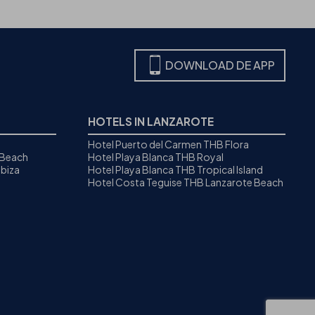
DOWNLOAD DE APP
HOTELS IN LANZAROTE
Hotel Puerto del Carmen THB Flora
 Beach
Hotel Playa Blanca THB Royal
biza
Hotel Playa Blanca THB Tropical Island
Hotel Costa Teguise THB Lanzarote Beach