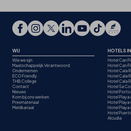
WIJ
HOTELS I
Wie we sijn
Hotel Can P
Maatschappelijk Verantwoord
Hotel Can P
Ondernemen
Hotel Cala 
ECO Friendly
Hotel Cala R
THB College
Hotel Cala 
Contact
Hotel Sa C
Nieuws
Hotel Porto
Kom bij ons werken
Hotel Playa
Presmateriaal
Hotel Playa 
Meldkanaal
Hotel Playa 
Hotel Puer
Alcudia