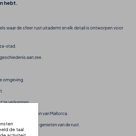
en hebt.
ls waar de sfeer rust uitademt en elk detail is ontworpen voor
iza-stad.
 geschiedenis aan zee.
ige omgeving.
t.
st te verkennen.
istische bestemmingen van Mallorca.
ensten
dellandse Zee en te genieten van de rust.
eld de taal
e activiteit
sondergang.