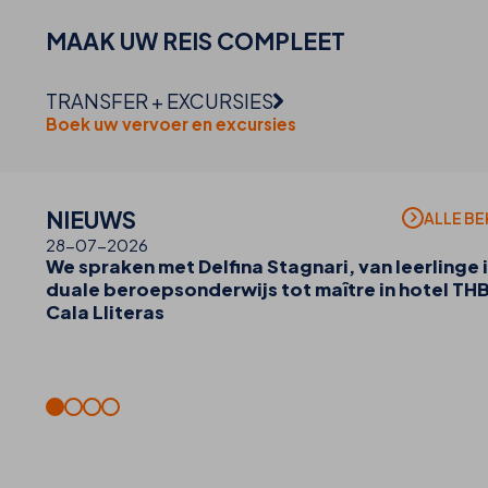
MAAK UW
REIS
COMPLEET
TRANSFER + EXCURSIES
Boek uw vervoer en excursies
NIEUWS
ALLE BE
28-07-2026
We spraken met Delfina Stagnari, van leerlinge i
duale beroepsonderwijs tot maître in hotel TH
Cala Lliteras