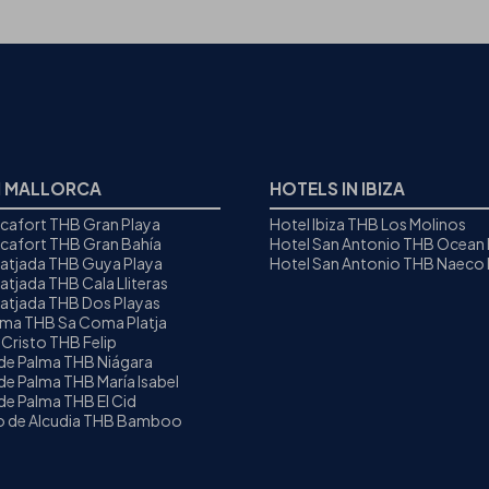
N MALLORCA
HOTELS IN IBIZA
icafort THB Gran Playa
Hotel Ibiza THB Los Molinos
icafort THB Gran Bahía
Hotel San Antonio THB Ocean
Ratjada THB Guya Playa
Hotel San Antonio THB Naeco I
atjada THB Cala Lliteras
Ratjada THB Dos Playas
oma THB Sa Coma Platja
 Cristo THB Felip
 de Palma THB Niágara
de Palma THB María Isabel
de Palma THB El Cid
to de Alcudia THB Bamboo