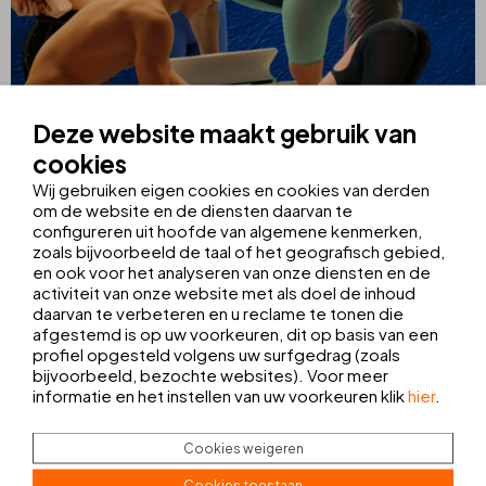
Deze website maakt gebruik van
cookies
Wij gebruiken eigen cookies en cookies van derden
om de website en de diensten daarvan te
configureren uit hoofde van algemene kenmerken,
zoals bijvoorbeeld de taal of het geografisch gebied,
en ook voor het analyseren van onze diensten en de
activiteit van onze website met als doel de inhoud
daarvan te verbeteren en u reclame te tonen die
afgestemd is op uw voorkeuren, dit op basis van een
Daarnaast versterkt THB hotels haar maatschappelijke
profiel opgesteld volgens uw surfgedrag (zoals
bijvoorbeeld, bezochte websites). Voor meer
betrokkenheid door steun te verlenen aan de
Voetbalbond van
informatie en het instellen van uw voorkeuren klik
hier
.
de Balearen (FFIB)
, en zo bij te dragen aan de ontwikkeling en
promotie van het voetbal op de eilanden.
Cookies weigeren
Cookies toestaan