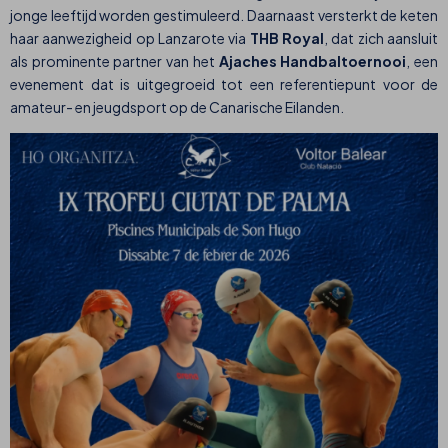
jonge leeftijd worden gestimuleerd. Daarnaast versterkt de keten
haar aanwezigheid op Lanzarote via
THB Royal
, dat zich aansluit
als prominente partner van het
Ajaches Handbaltoernooi
, een
evenement dat is uitgegroeid tot een referentiepunt voor de
amateur- en jeugdsport op de Canarische Eilanden.