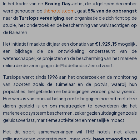
In het kader van de
Boxing Day
‑actie, die afgelopen december
werd gehouden op
thbhotels.com
, gaat
5% van de opbrengst
naar de
Tursiops vereniging
, een organisatie die zich richt op de
studie, het onderzoek en de bescherming van walvisachtigen op
de Balearen.
Het initiatief maakte dit jaar een donatie van
€1.929,15
mogelijk,
een bijdrage die de ontwikkeling ondersteunt van de
wetenschappelijke projecten en de bescherming van het mariene
milieu die de vereniging in de Middellandse Zee uitvoert.
Tursiops werkt sinds 1998 aan het onderzoek en de monitoring
van soorten zoals de tuimelaar en de potvis, waarbij hun
populaties, leefgebieden en bedreigingen worden geanalyseerd.
Hun werk is van cruciaal belang om te begrijpen hoe het met deze
dieren gesteld is en om maatregelen te bevorderen die het
mariene ecosysteem beschermen, zeker gezien uitdagingen zoals
geluidsoverlast, maritieme activiteiten en menselijke impact
Met dit soort samenwerkingen wil THB hotels niet alleen
milieuprojecten ondersteunen, maar ook
bewustwording en