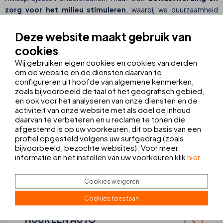
zorg voor het milieu stimuleren
, waarbij we duurzaamheid
integreren in onze dagelijkse activiteiten en de ervaringen van onze
gasten.
Deze website maakt gebruik van
cookies
We zijn ervan overtuigd dat kleine acties, wanneer je ze volhoudt,
Wij gebruiken eigen cookies en cookies van derden
uiteindelijk echte verandering mogelijk maken. Daarom blijven we
om de website en de diensten daarvan te
initiatieven ondersteunen die passen binnen ons
ECO Friendly-
configureren uit hoofde van algemene kenmerken,
project
en zetten we ons in voor een meer verantwoordelijk,
zoals bijvoorbeeld de taal of het geografisch gebied,
bewust en respectvol toerismemodel.
en ook voor het analyseren van onze diensten en de
activiteit van onze website met als doel de inhoud
daarvan te verbeteren en u reclame te tonen die
afgestemd is op uw voorkeuren, dit op basis van een
profiel opgesteld volgens uw surfgedrag (zoals
MAAK UW
REIS
COMPLEET
bijvoorbeeld, bezochte websites). Voor meer
informatie en het instellen van uw voorkeuren klik
hier
.
TRANSFER + EXCURSIES
Cookies weigeren
Boek uw vervoer en excursies
Cookies toestaan
HUUR EEN AUTO