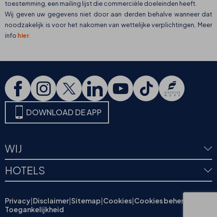
toestemming, een mailing lijst die commerciële doeleinden heeft.
Wij geven uw gegevens niet door aan derden behalve wanneer dat
noodzakelijk is voor het nakomen van wettelijke verplichtingen, Meer
info
hier
.
DOWNLOAD DE APP
WIJ
HOTELS
Privacy
|
Disclaimer
|
Sitemap
|
Cookies
|
Cookies beheren
|
Toegankelijkheid