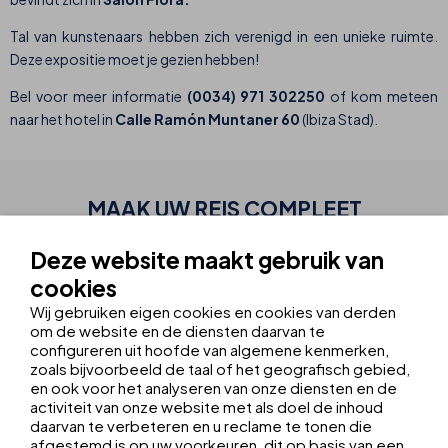
Tal van kunstenaars hebben zich verenigd in een unieke ruimte.
Deze expositie moet je gezien hebben!
Bel voor meer informatie
(0034) 971 302250
of kom meteen
naar het hotel in
Calle Ramón Muntaner 60
(Ibiza Stad).
MAAK UW
REIS
COMPLEET
Deze website maakt gebruik van
TRANSFER + EXCURSIES
cookies
Boek uw vervoer en excursies
Wij gebruiken eigen cookies en cookies van derden
om de website en de diensten daarvan te
configureren uit hoofde van algemene kenmerken,
HUUR EEN AUTO
zoals bijvoorbeeld de taal of het geografisch gebied,
Reserveer uw auto bij Europcar
en ook voor het analyseren van onze diensten en de
activiteit van onze website met als doel de inhoud
daarvan te verbeteren en u reclame te tonen die
afgestemd is op uw voorkeuren, dit op basis van een
VERENIGING ASOCIACIÓN