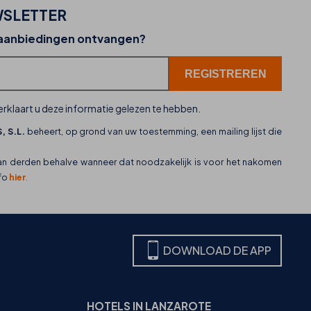
SLETTER
02-07-2026
 aanbiedingen ontvangen?
THB hotels zet WhatsApp in als nieuw
klantenservicekanaal
rklaart u deze informatie gelezen te hebben.
, S.L.
beheert, op grond van uw toestemming, een mailing lijst die
an derden behalve wanneer dat noodzakelijk is voor het nakomen
nfo
hier
.
DOWNLOAD DE APP
HOTELS IN LANZAROTE