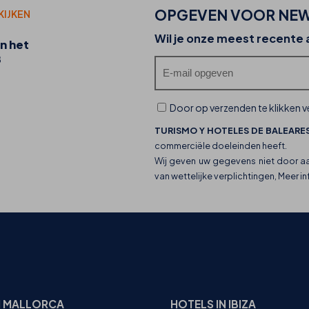
OPGEVEN VOOR NEW
KIJKEN
20-07-2026
Wil je onze meest recente
n het
Ontdek de foodtrucks van THB hotels en hun
B
culinaire aanbod
Door op verzenden te klikken ve
TURISMO Y HOTELES DE BALEARES
commerciële doeleinden heeft.
Wij geven uw gegevens niet door a
van wettelijke verplichtingen, Meer i
N MALLORCA
HOTELS IN IBIZA