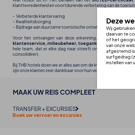
klanttevredenheid en voortdurende verbetering van de toeristis
- Verbeterde klantervaring
Deze web
- Kwaliteitsborging
- Bijdrage aan duurzame toeristische ontwikkeling
Wij gebruike
daarvan te co
Voor het ontvangen van deze erkenning, hebben de hotel
of het geogra
klantenservice, milieubeheer, toegankelijkheid, toeris
van onze webs
hele team, dat er elke dag naar streeft onze gasten een uitz
afgestemd is 
consolideert.
surfgedrag (z
instellen van
Bij THB hotels doen we er alles aan om de kwaliteits- en dien
zijn onze klanten zeer dankbaar voor hun vertrouwen in ons en 
MAAK UW
REIS
COMPLEET
TRANSFER + EXCURSIES
Boek uw vervoer en excursies