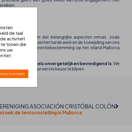
bereiken:
ensten
eld de taal
tieproces doorlopen dat belangrijke aspecten omvat, zoals
e activiteit
atie is het resultaat van het harde werk en de toewijding van ons
 te tonen die
 onze positie als referentiebestemming op het eiland Mallorca
ens uw
en het
erblijf in onze hotels onvergetelijk en bevredigend is
. We
oek aan Mallorca hun eerste keuze te blijven.
kies toestaan
ERENIGING ASOCIACIÓN CRISTÓBAL COLÓN
ezoek de tentoonstelling in Mallorca