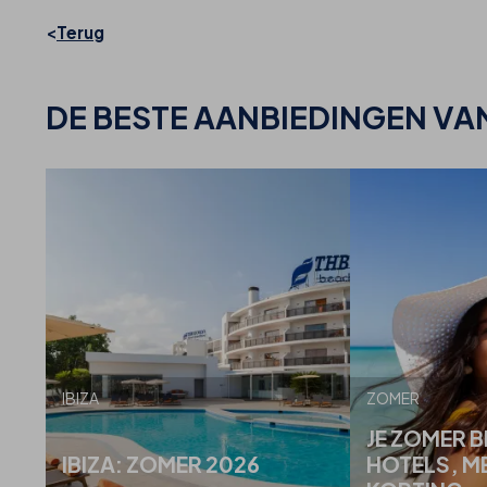
Terug
DE BESTE
AANBIEDINGEN VA
IBIZA
ZOMER
JE ZOMER B
IBIZA: ZOMER 2026
HOTELS, M