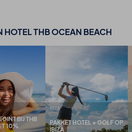
N HOTEL THB OCEAN BEACH
IBIZA
EGINT BIJ THB
PAKKET HOTEL + GOLF OP
ET 10%
IBIZA