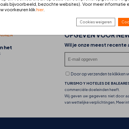
HUUR EEN AUTO
V
oals bijvoorbeeld, bezochte websites). Voor meer informatie 
 uw voorkeuren klik
hier
.
Reserveer uw auto bij Europcar
B
Cookies weigeren
Coo
OPGEVEN VOOR NEW
KIJKEN
20-07-2026
Wil je onze meest recente
n het
Ontdek de foodtrucks van THB hotels en hun
B
culinaire aanbod
Door op verzenden te klikken ve
TURISMO Y HOTELES DE BALEARES
commerciële doeleinden heeft.
Wij geven uw gegevens niet door a
van wettelijke verplichtingen, Meer i