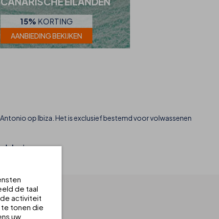
CANARISCHE EILANDEN
15%
KORTING
AANBIEDING BEKIJKEN
n Antonio op Ibiza. Het is exclusief bestemd voor volwassenen
rdelen
!
ensten
eld de taal
e activiteit
 te tonen die
ens uw