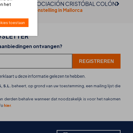
ERENIGING ASOCIACIÓN CRISTÓBAL COLÓN
en het
ezoek de tentoonstelling in Mallorca
kies toestaan
SLETTER
02-07-2026
 aanbiedingen ontvangen?
THB hotels zet WhatsApp in als nieuw
klantenservicekanaal
rklaart u deze informatie gelezen te hebben.
, S.L.
beheert, op grond van uw toestemming, een mailing lijst die
an derden behalve wanneer dat noodzakelijk is voor het nakomen
nfo
hier
.