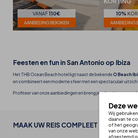
KORTING
VANAF
110€
10%
KOR
AANBIEDING BEKIJKEN
AANBIEDING 
Feesten en fun in San Antonio op Ibiza
Het THB Ocean Beach hotel ligt naast de bekende
O Beach Ib
en combineert een moderne sfeer met een spectaculair uitzicht 
Profiteer van onze aanbiedingen en breng je vakantie naar een 
Deze web
Wij gebruike
daarvan te co
MAAK UW
REIS
COMPLEET
of het geogra
van onze webs
afgestemd is 