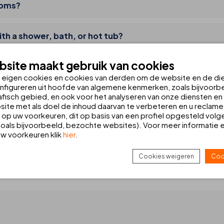
ooms?
th a shower, bath, or hot tub?
site maakt gebruik van cookies
hotel?
n eigen cookies en cookies van derden om de website en de di
nfigureren uit hoofde van algemene kenmerken, zoals bijvoorbe
za hotel?
fisch gebied, en ook voor het analyseren van onze diensten en d
ite met als doel de inhoud daarvan te verbeteren en u reclame
op uw voorkeuren, dit op basis van een profiel opgesteld volg
oals bijvoorbeeld, bezochte websites). Voor meer informatie 
hen facilities?
 uw voorkeuren klik
hier
.
d with an iron or a clothes steamer?
Cookies weigeren
Coo