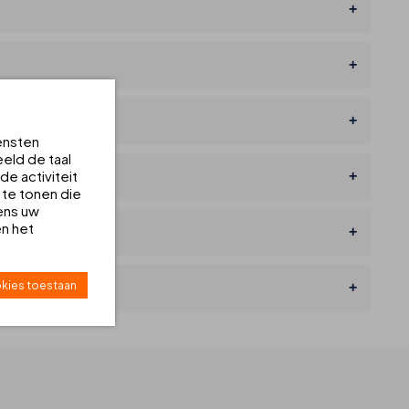
ensten
eld de taal
e activiteit
 te tonen die
ens uw
en het
kies toestaan