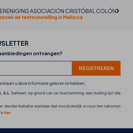
ERENIGING ASOCIACIÓN CRISTÓBAL COLÓN
ezoek de tentoonstelling in Mallorca
SLETTER
02-07-2026
 aanbiedingen ontvangen?
THB hotels zet WhatsApp in als nieuw
klantenservicekanaal
rklaart u deze informatie gelezen te hebben.
, S.L.
beheert, op grond van uw toestemming, een mailing lijst die
an derden behalve wanneer dat noodzakelijk is voor het nakomen
nfo
hier
.