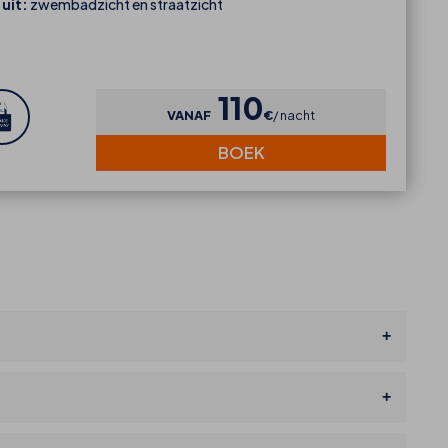
 uit:
zwembadzicht en straatzicht
110
VANAF
€
nacht
BOEK