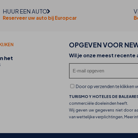
HUUR EEN AUTO
V
Reserveer uw auto bij Europcar
B
OPGEVEN VOOR NEW
KIJKEN
20-07-2026
Wil je onze meest recente
n het
Ontdek de foodtrucks van THB hotels en hun
B
culinaire aanbod
Door op verzenden te klikken ve
TURISMO Y HOTELES DE BALEARES
commerciële doeleinden heeft.
Wij geven uw gegevens niet door a
van wettelijke verplichtingen, Meer i