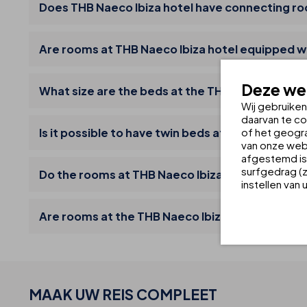
Does THB Naeco Ibiza hotel have connecting r
Are rooms at THB Naeco Ibiza hotel equipped wi
Deze web
What size are the beds at the THB Naeco Ibiza 
Wij gebruike
daarvan te co
Is it possible to have twin beds at THB Naeco Ibi
of het geogra
van onze webs
afgestemd is 
surfgedrag (z
Do the rooms at THB Naeco Ibiza hotel have kitc
instellen van
Are rooms at the THB Naeco Ibiza hotel equippe
MAAK UW
REIS
COMPLEET