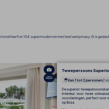
 hotel heeft er 104, supermodern en met heel veel privacy. Er is gedacht
Tweepersoons Superio
Van 1 tot 2 personen
2 v
De superior tweepersoonskame
interieur voor twee volwassen
voorzieningen, perfect voor wi
op Ibiza.