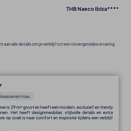
THB Naeco Ibiza****
 aan alle details om je verblijf tot een onvergetelijke ervaring
r
olwassenen max.
r is 29 m² groot en heeft een modern, exclusief en trendy
en. Het heeft designmeubilair, stijlvolle details en extra
e op zoek is naar comfort en inspiratie tijdens een verblijf