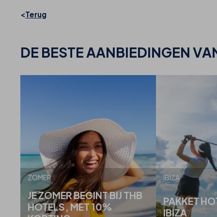
Terug
DE BESTE
AANBIEDINGEN VAN
ZOMER
IBIZA
JE ZOMER BEGINT BIJ THB
PAKKET HO
HOTELS, MET 10%
IBIZA