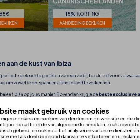
CANARISCHE EILANDEN
65€
15%
KORTING
BEKIJKEN
AANBIEDING BEKIJKEN
n aan de kust van Ibiza
de perfecte plek om te genieten van een verblijf exclusief voor volwass
eaal om zowel te ontspannen als het eiland te verkennen.
en beleef Ibiza op jouw manier. Bovendien krijg je de
beste exclusieve 
site maakt gebruik van cookies
n eigen cookies en cookies van derden om de website en de di
nfigureren uit hoofde van algemene kenmerken, zoals bijvoorbe
fisch gebied, en ook voor het analyseren van onze diensten en d
ite met als doel de inhoud daarvan te verbeteren en u reclame