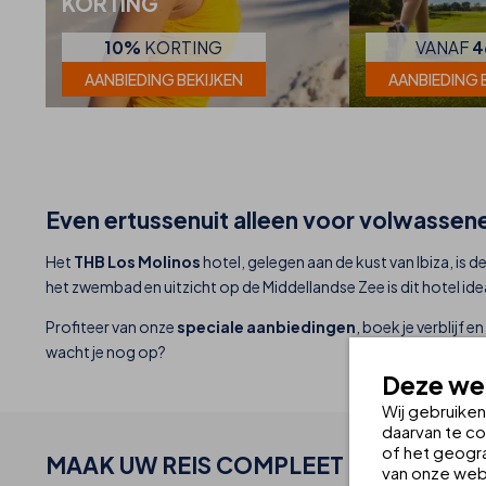
KORTING
10%
KORTING
VANAF
4
AANBIEDING BEKIJKEN
AANBIEDING 
Even ertussenuit alleen voor volwassene
Het
THB Los Molinos
hotel, gelegen aan de kust van Ibiza, is 
het zwembad en uitzicht op de Middellandse Zee is dit hotel id
Profiteer van onze
speciale aanbiedingen
, boek je verblijf 
wacht je nog op?
Deze web
Wij gebruike
daarvan te co
of het geogra
MAAK UW
REIS
COMPLEET
van onze webs