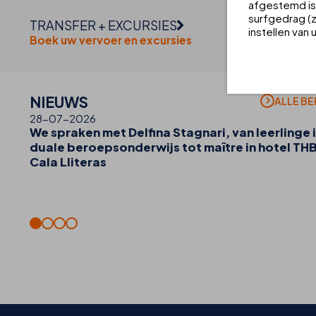
afgestemd is 
surfgedrag (z
TRANSFER + EXCURSIES
instellen van
Boek uw vervoer en excursies
NIEUWS
ALLE BE
28-07-2026
We spraken met Delfina Stagnari, van leerlinge i
duale beroepsonderwijs tot maître in hotel TH
Cala Lliteras