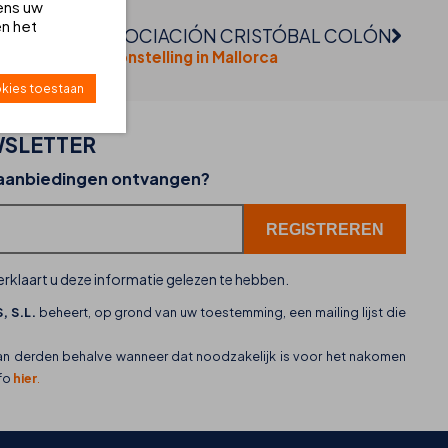
ens uw
en het
ERENIGING ASOCIACIÓN CRISTÓBAL COLÓN
ezoek de tentoonstelling in Mallorca
kies toestaan
SLETTER
02-07-2026
 aanbiedingen ontvangen?
THB hotels zet WhatsApp in als nieuw
klantenservicekanaal
rklaart u deze informatie gelezen te hebben.
, S.L.
beheert, op grond van uw toestemming, een mailing lijst die
an derden behalve wanneer dat noodzakelijk is voor het nakomen
nfo
hier
.