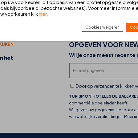
op uw voorkeuren, dit op basis van een profiel opgesteld volg
oals bijvoorbeeld, bezochte websites). Voor meer informatie 
HUUR EEN AUTO
V
 uw voorkeuren klik
hier
.
Reserveer uw auto bij Europcar
B
Cookies weigeren
Coo
OPGEVEN VOOR NEW
KIJKEN
20-07-2026
Wil je onze meest recente
n het
Ontdek de foodtrucks van THB hotels en hun
B
culinaire aanbod
Door op verzenden te klikken ve
TURISMO Y HOTELES DE BALEARES
commerciële doeleinden heeft.
Wij geven uw gegevens niet door a
van wettelijke verplichtingen, Meer i