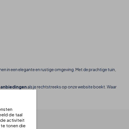
enen in een elegante en rustige omgeving. Met de prachtige tuin,
aanbiedingen
als je rechtstreeks op onze website boekt. Waar
ensten
eld de taal
e activiteit
 te tonen die