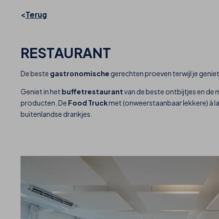
Terug
RESTAURANT
De beste
gastronomische
gerechten proeven terwijl je geniet
Geniet in het
buffetrestaurant
van de beste ontbijtjes en d
producten. De
Food Truck
met (onweerstaanbaar lekkere) à l
buitenlandse drankjes.