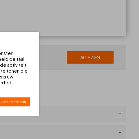
ensten
ALLE ZIEN
eld de taal
e activiteit
 te tonen die
ens uw
en het
kies toestaan