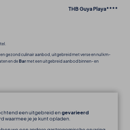
THB Guya Playa****
tel.
d en gezond culinair aanbod, uitgebreid met verse en nul km-
aten en de
Bar
met een uitgebreid aanbod binnen- en
 ochtend een uitgebreid en
gevarieerd
d waarmee je je kunt opladen.
bben we een andere gastronomische ervaring