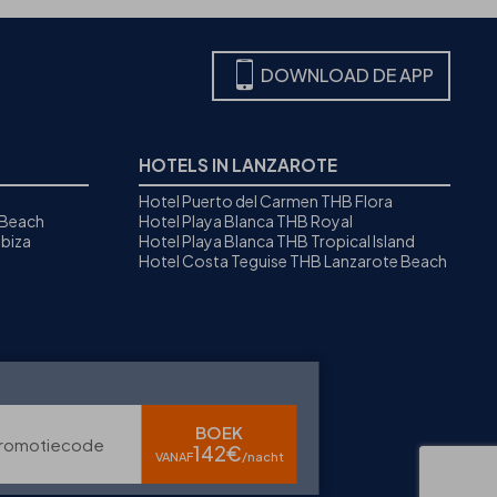
DOWNLOAD DE APP
HOTELS IN LANZAROTE
Hotel Puerto del Carmen THB Flora
 Beach
Hotel Playa Blanca THB Royal
biza
Hotel Playa Blanca THB Tropical Island
Hotel Costa Teguise THB Lanzarote Beach
BOEK
romotiecode
142€
VANAF
/nacht