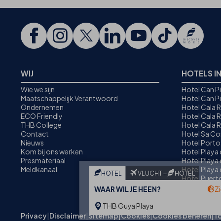
WIJ
HOTELS I
Wie we sijn
Hotel Can P
Maatschappelijk Verantwoord
Hotel Can P
Ondernemen
Hotel Cala 
ECO Friendly
Hotel Cala R
THB College
Hotel Cala 
Contact
Hotel Sa C
Nieuws
Hotel Porto
Kom bij ons werken
Hotel Playa
Presmateriaal
Hotel Playa 
Meldkanaal
Hotel Playa 
HOTEL
VLUCHT +
HOTEL
Hotel Puer
Alcudia
WAAR WIL JE HEEN?
Zi
THB Guya Playa
Privacy
|
Disclaimer
|
Sitemap
|
Cookies
|
Cookies beheren
|
T