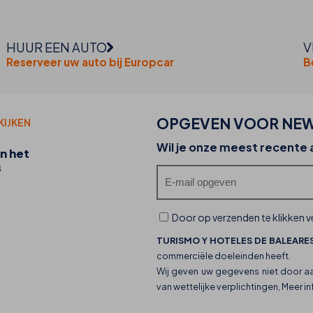
HUUR EEN AUTO
V
Reserveer uw auto bij Europcar
B
OPGEVEN VOOR NEW
KIJKEN
20-07-2026
Wil je onze meest recente
n het
Ontdek de foodtrucks van THB hotels en hun
B
culinaire aanbod
Door op verzenden te klikken ve
TURISMO Y HOTELES DE BALEARES
commerciële doeleinden heeft.
Wij geven uw gegevens niet door a
van wettelijke verplichtingen, Meer i