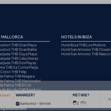
N MALLORCA
HOTELS IN IBIZA
icafort THB Gran Playa
Hotel Ibiza THB Los Molinos
icafort THB Gran Bahía
Hotel San Antonio THB Ocean
Ratjada THB Guya Playa
Hotel San Antonio THB Naeco I
atjada THB Cala Lliteras
Ratjada THB Dos Playas
oma THB Sa Coma Platja
 Cristo THB Felip
 de Palma THB Niágara
de Palma THB María Isabel
de Palma THB El Cid
to de Alcudia THB Bamboo
e kaart
WANNEER?
MET WIE?
P
2
1
Aankomst - Vertrek
oegankelijkheid