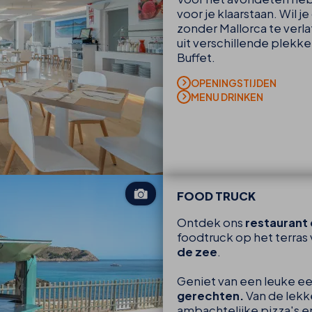
voor je klaarstaan. Wil je
zonder Mallorca te verl
uit verschillende plekke
Buffet.
OPENINGSTIJDEN
MENU DRINKEN
FOOD TRUCK
Ontdek ons
restaurant 
foodtruck op het terras v
de zee
.
Geniet van een leuke ee
gerechten.
Van de lekk
ambachtelijke pizza's en