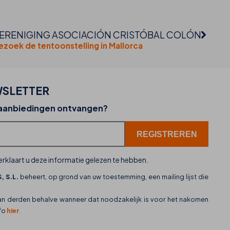
ERENIGING ASOCIACIÓN CRISTÓBAL COLÓN
ezoek de tentoonstelling in Mallorca
SLETTER
02-07-2026
 aanbiedingen ontvangen?
THB hotels zet WhatsApp in als nieuw
klantenservicekanaal
rklaart u deze informatie gelezen te hebben.
, S.L.
beheert, op grond van uw toestemming, een mailing lijst die
an derden behalve wanneer dat noodzakelijk is voor het nakomen
nfo
hier
.