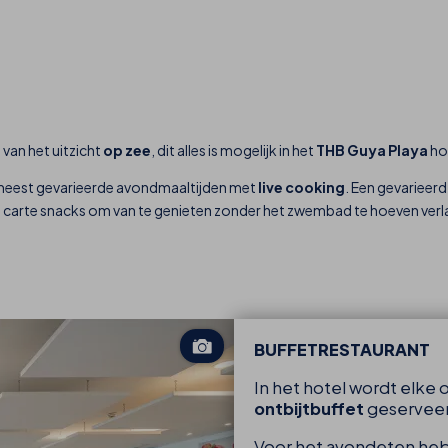
 van het uitzicht
op zee
, dit alles is mogelijk in het
THB Guya Playa
ho
e meest gevarieerde avondmaaltijden met
live cooking
. Een gevarieer
a carte snacks om van te genieten zonder het zwembad te hoeven verl
BUFFETRESTAURANT
In het hotel wordt elke
ontbijtbuffet
geserveer
Voor het avondeten he