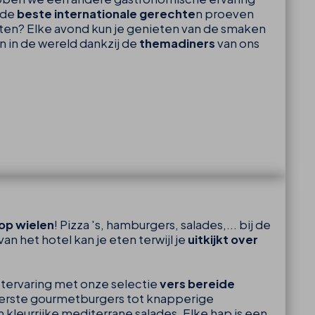
 de
beste internationale gerechte
n proeven
aten? Elke avond kun je genieten van de smaken
n in de wereld dankzij de
themadiners
van ons
op wielen
! Pizza 's, hamburgers, salades,... bij de
an het hotel kan je eten terwijl je
uitkijkt over
tervaring met onze selectie
vers bereide
erste gourmetburgers tot knapperige
 kleurrijke mediterrane salades. Elke hap is een