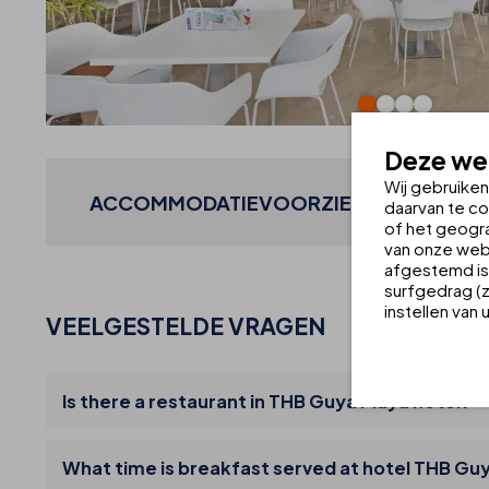
Deze web
Wij gebruike
ACCOMMODATIEVOORZIENINGEN OP MA
daarvan te co
of het geogra
van onze webs
afgestemd is 
surfgedrag (z
instellen van
VEELGESTELDE VRAGEN
Is there a restaurant in THB Guya Playa hotel?
What time is breakfast served at hotel THB Gu