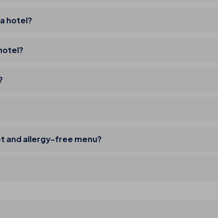
a hotel?
hotel?
?
et and allergy-free menu?