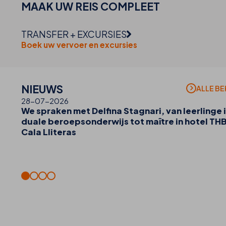
MAAK UW
REIS
COMPLEET
TRANSFER + EXCURSIES
Boek uw vervoer en excursies
NIEUWS
ALLE BE
28-07-2026
We spraken met Delfina Stagnari, van leerlinge i
duale beroepsonderwijs tot maître in hotel TH
Cala Lliteras