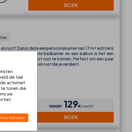
BOEK
max.
rt en rust? Dan is deze eenpersoonskamer van 17 m² echt iets
onsbed, een complete badkamer en een balkon is het een
k om even helemaal tot rust te komen. Perfect om een paar
a, met alle comfort en rust die je verdient.
ensten
eld de taal
e activiteit
 te tonen die
ens uw
en het
129
VANAF
€
nacht
BOEK
kies toestaan