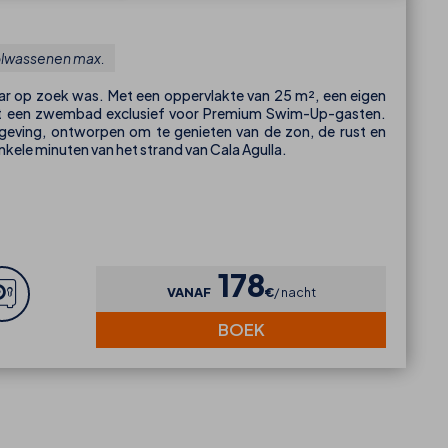
olwassenen max.
aar op zoek was. Met een oppervlakte van 25 m², een eigen
tot een zwembad exclusief voor Premium Swim-Up-gasten.
mgeving, ontworpen om te genieten van de zon, de rust en
nkele minuten van het strand van Cala Agulla.
178
VANAF
€
nacht
BOEK