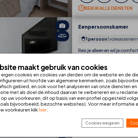
BEKIJK ALLE DIENSTEN
Eenpersoonskamer
1 persoon
1 volwassenen 
Reis je alleen en wil je comfo
voor jou. Met een eenperso
functionele en gezellige ple
site maakt gebruik van cookies
dagen te relaxen in Cala Ratjad
n eigen cookies en cookies van derden om de website en de di
nfigureren uit hoofde van algemene kenmerken, zoals bijvoorbe
fisch gebied, en ook voor het analyseren van onze diensten en d
ite met als doel de inhoud daarvan te verbeteren en u reclame
op uw voorkeuren, dit op basis van een profiel opgesteld volg
oals bijvoorbeeld, bezochte websites). Voor meer informatie 
 uw voorkeuren klik
hier
.
Cookies weigeren
Coo
BEKIJK ALLE DIENSTEN