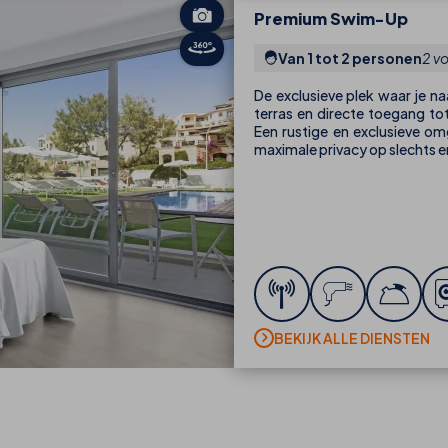
Premium Swim-Up
Van 1 tot 2 personen
2 v
De exclusieve plek waar je n
terras en directe toegang 
Een rustige en exclusieve o
maximale privacy op slechts e
BEKIJK ALLE DIENSTEN