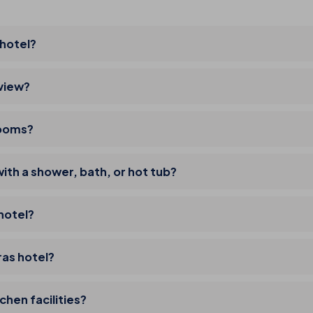
 hotel?
 view?
rooms?
ith a shower, bath, or hot tub?
 hotel?
ras hotel?
chen facilities?