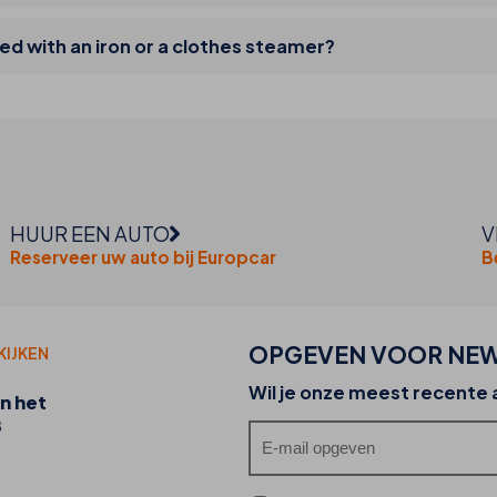
ed with an iron or a clothes steamer?
HUUR EEN AUTO
V
Reserveer uw auto bij Europcar
B
OPGEVEN VOOR NEW
KIJKEN
20-07-2026
Wil je onze meest recente
n het
Ontdek de foodtrucks van THB hotels en hun
B
culinaire aanbod