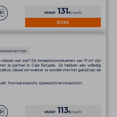
131
VANAF
€
nacht
BOEK
olwassenen max.
 relaxen aan zee? De tweepersoonskamers van 19 m² zijn
met je partner in Cala Ratjada. Ze hebben een volledig
balkon, ideaal om wakker te worden met het geluid van de
 uit:
frontaal zeezicht, zijzeezicht en straatzicht
113
VANAF
€
nacht