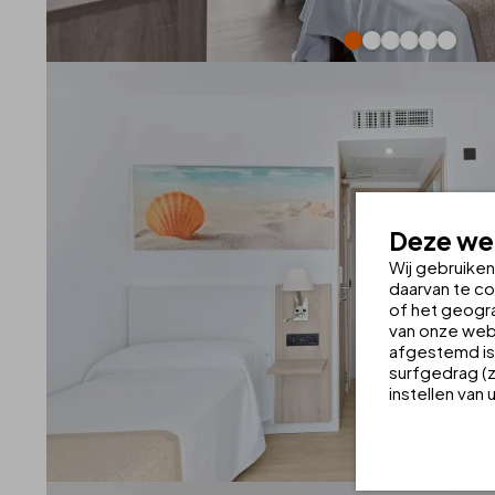
Deze web
Wij gebruike
daarvan te co
of het geogra
van onze webs
afgestemd is 
surfgedrag (z
instellen van