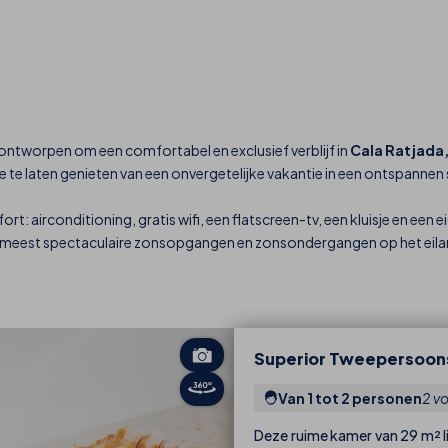
ontworpen om een comfortabel en exclusief verblijf in
Cala Ratjada,
e laten genieten van een onvergetelijke vakantie in een ontspannen 
mfort: airconditioning, gratis wifi, een flatscreen-tv, een kluisje en 
e meest spectaculaire zonsopgangen en zonsondergangen op het eila
Superior Tweepersoon
Van 1 tot 2 personen
2 v
Deze ruime kamer van 29 m² li