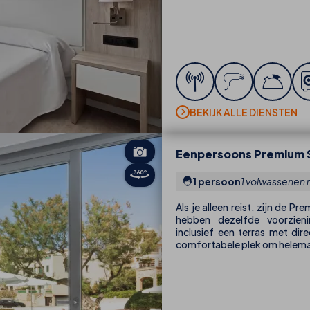
BEKIJK ALLE DIENSTEN
Eenpersoons Premium
1 persoon
1 volwassenen 
Als je alleen reist, zijn de
hebben dezelfde voorzien
inclusief een terras met di
comfortabele plek om helemaa