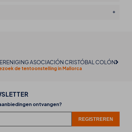
ERENIGING ASOCIACIÓN CRISTÓBAL COLÓN
ezoek de tentoonstelling in Mallorca
SLETTER
02-07-2026
 aanbiedingen ontvangen?
THB hotels zet WhatsApp in als nieuw
klantenservicekanaal