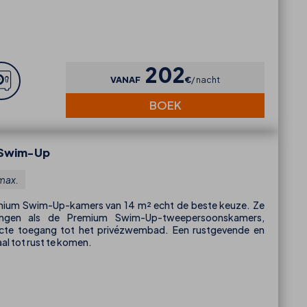
202
VANAF
€
nacht
BOEK
 Swim-Up
max.
 Premium Swim-Up-kamers van 14 m² echt de beste keuze. Ze
ingen als de Premium Swim-Up-tweepersoonskamers,
recte toegang tot het privézwembad. Een rustgevende en
l tot rust te komen.