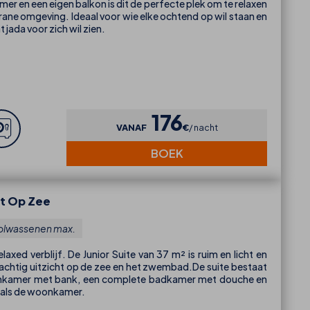
r en een eigen balkon is dit de perfecte plek om te relaxen
rane omgeving. Ideaal voor wie elke ochtend op wil staan en
jada voor zich wil zien.
176
VANAF
€
nacht
BOEK
ht Op Zee
olwassenen max.
elaxed verblijf. De Junior Suite van 37 m² is ruim en licht en
rachtig uitzicht op de zee en het zwembad.De suite bestaat
onkamer met bank, een complete badkamer met douche en
r als de woonkamer.