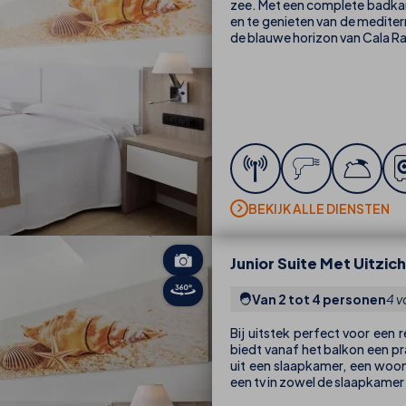
zee. Met een complete badkame
en te genieten van de mediter
de blauwe horizon van Cala Rat
BEKIJK ALLE DIENSTEN
Junior Suite Met Uitzic
Van 2 tot 4 personen
4 v
Bij uitstek perfect voor een r
biedt vanaf het balkon een p
uit een slaapkamer, een wo
een tv in zowel de slaapkame