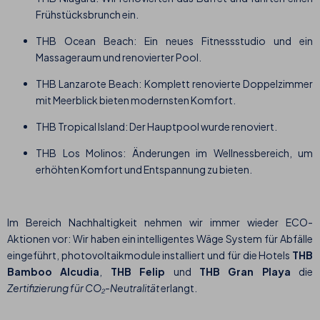
Frühstücksbrunch ein.
THB Ocean Beach: Ein neues Fitnessstudio und ein
Massageraum und renovierter Pool.
THB Lanzarote Beach: Komplett renovierte Doppelzimmer
mit Meerblick bieten modernsten Komfort.
THB Tropical Island: Der Hauptpool wurde renoviert.
THB Los Molinos: Änderungen im Wellnessbereich, um
erhöhten Komfort und Entspannung zu bieten.
Im Bereich Nachhaltigkeit nehmen wir immer wieder ECO-
Aktionen vor: Wir haben ein intelligentes Wäge System für Abfälle
eingeführt, photovoltaikmodule installiert und für die Hotels
THB
Bamboo Alcudia
,
THB Felip
und
THB Gran Playa
die
Zertifizierung für CO₂-Neutralität
erlangt.