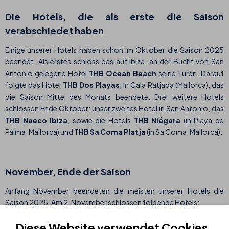
Die Hotels, die als erste die Saison
verabschiedet haben
Einige unserer Hotels haben schon im Oktober die Saison 2025
beendet. Als erstes schloss das auf Ibiza, an der Bucht von San
Antonio gelegene Hotel
THB Ocean Beach
seine Türen. Darauf
folgte das Hotel
THB Dos Playas
, in Cala Ratjada (Mallorca), das
die Saison Mitte des Monats beendete. Drei weitere Hotels
schlossen Ende Oktober: unser zweites Hotel in San Antonio, das
THB Naeco Ibiza
, sowie die Hotels
THB Niágara
(in Playa de
Palma, Mallorca) und
THB Sa Coma Platja
(in Sa Coma, Mallorca).
November, Ende der Saison
Anfang November beendeten die meisten unserer Hotels die
Saison 2025. Am 2. November schlossen folgende Hotels:
THB Gran Playa (Can Picafort, Mallorca)
Diese Website verwendet Cookies