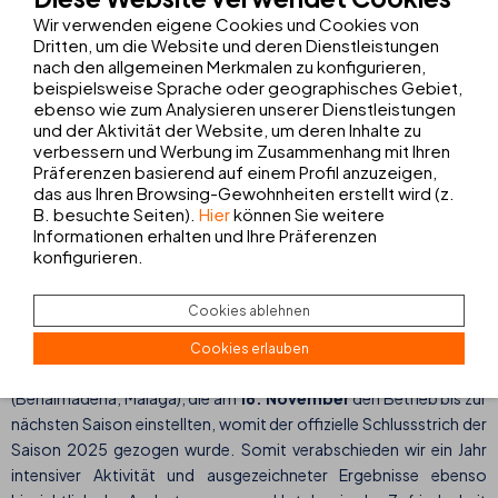
Wir verwenden eigene Cookies und Cookies von
THB Gran Bahía (Can Picafort, Mallorca)
Dritten, um die Website und deren Dienstleistungen
nach den allgemeinen Merkmalen zu konfigurieren,
THB Bamboo Alcudia, Puerto de Alcudia (Mallorca)
beispielsweise Sprache oder geographisches Gebiet,
THB María Isabel, Playa de Palma (Mallorca)
ebenso wie zum Analysieren unserer Dienstleistungen
und der Aktivität der Website, um deren Inhalte zu
THB Guya Playa, Cala Ratjada (Mallorca)
verbessern und Werbung im Zusammenhang mit Ihren
Präferenzen basierend auf einem Profil anzuzeigen,
THB Cala Lliteras, Cala Ratjada (Mallorca)
das aus Ihren Browsing-Gewohnheiten erstellt wird (z.
B. besuchte Seiten).
Hier
können Sie weitere
Informationen erhalten und Ihre Präferenzen
konfigurieren.
THB El Cid und THB San Fermín schlossen als
letzte
Cookies ablehnen
Die letzten Hotels, die ihre Türen schlossen, waren das
THB El Cid
Cookies erlauben
(Playa de Palma, Mallorca) und das
THB San Fermín
(Benalmádena, Málaga), die am
16. November
den Betrieb bis zur
nächsten Saison einstellten, womit der offizielle Schlussstrich der
Saison 2025 gezogen wurde. Somit verabschieden wir ein Jahr
intensiver Aktivität und ausgezeichneter Ergebnisse ebenso