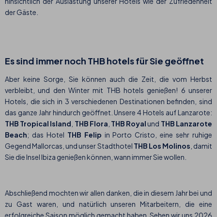
hinsichtlich der Auslastung unserer Hotels wie der Zufriedenheit
der Gäste.
Es sind immer noch THB hotels für Sie geöffnet
Aber keine Sorge, Sie können auch die Zeit, die vom Herbst
verbleibt, und den Winter mit THB hotels genießen! 6 unserer
Hotels, die sich in 3 verschiedenen Destinationen befinden, sind
das ganze Jahr hindurch geöffnet. Unsere 4 Hotels auf Lanzarote:
THB Tropical Island
,
THB Flora
,
THB Royal
und
THB Lanzarote
Beach
; das Hotel
THB Felip
in Porto Cristo, eine sehr ruhige
Gegend Mallorcas, und unser Stadthotel
THB Los Molinos
, damit
Sie die Insel Ibiza genießen können, wann immer Sie wollen.
Abschließend mochten wir allen danken, die in diesem Jahr bei und
zu Gast waren, und natürlich unseren Mitarbeitern, die eine
erfolgreiche Saison möglich gemacht haben. Sehen wir uns 2026