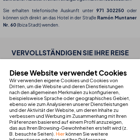
Sie erhalten telefonische Auskunft unter
971 302250
oder
können sich direkt an das Hotel in der Straße
Ramón Muntaner
Nr. 60
(Ibiza Stadt) wenden.
VERVOLLSTÄNDIGEN SIE IHRE
REISE
Diese Website verwendet Cookies
TRANSFER + AUSFLÜGE
Wir verwenden eigene Cookies und Cookies von
Buchen Sie Ihren Transfer und Ihre Ausflüge
Dritten, um die Website und deren Dienstleistungen
nach den allgemeinen Merkmalen zu konfigurieren,
beispielsweise Sprache oder geographisches Gebiet,
MIETEN SIE EIN AUTO
ebenso wie zum Analysieren unserer Dienstleistungen
Reservieren Sie Ihr Auto bei Europcar
und der Aktivität der Website, um deren Inhalte zu
verbessern und Werbung im Zusammenhang mit Ihren
Präferenzen basierend auf einem Profil anzuzeigen,
Verein ASOCIACIÓN CRISTÓBAL
das aus Ihren Browsing-Gewohnheiten erstellt wird (z.
B. besuchte Seiten).
Hier
können Sie weitere
COLÓN
Informationen erhalten und Ihre Präferenzen