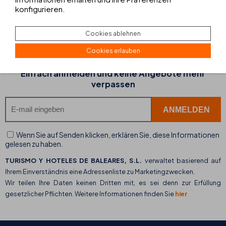
Besuchen Sie die Ausstellung auf Mallorca
konfigurieren.
Cookies ablehnen
Cookies erlauben
NEWSLETTER ANMELDUNG
Einfach anmelden und keine Angebote mehr
verpassen
Wenn Sie auf Senden klicken, erklären Sie, diese Informationen
gelesen zu haben.
TURISMO Y HOTELES DE BALEARES, S.L.
verwaltet basierend auf
Ihrem Einverständnis eine Adressenliste zu Marketingzwecken.
Wir teilen Ihre Daten keinen Dritten mit, es sei denn zur Erfüllung
gesetzlicher Pflichten. Weitere Informationen finden Sie
hier