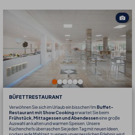
BÜFETTRESTAURANT
Verwöhnen Sie sich im Urlaub ein bisschen! Im
Buffet-
Restaurant mit Show Cooking
erwartet Sie beim
Frühstück, Mittagessen und Abendessen
eine große
Auswahl an kalten und warmen Speisen. Unsere
Küchenchefs überraschen Sie jeden Tag mit neuen Ideen,
sodass jede Mahlzeit zu einem unvergesslichen Erlebnis wird.