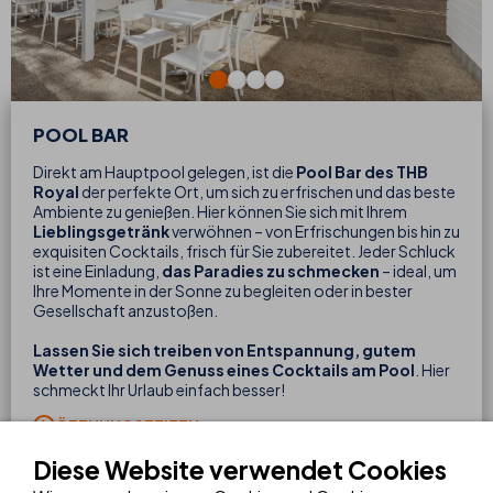
POOL BAR
Direkt am Hauptpool gelegen, ist die
Pool Bar des THB
Royal
der perfekte Ort, um sich zu erfrischen und das beste
Ambiente zu genießen. Hier können Sie sich mit Ihrem
Lieblingsgetränk
verwöhnen – von Erfrischungen bis hin zu
exquisiten Cocktails, frisch für Sie zubereitet. Jeder Schluck
ist eine Einladung,
das Paradies zu schmecken
– ideal, um
Ihre Momente in der Sonne zu begleiten oder in bester
Gesellschaft anzustoßen.
Lassen Sie sich treiben von Entspannung, gutem
Wetter und dem Genuss eines Cocktails am Pool
. Hier
schmeckt Ihr Urlaub einfach besser!
ÖFFNUNGSZEITEN
GETRÄNKEKARTE
Diese Website verwendet Cookies