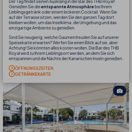
Der Tag findet seinen Ausklang in der Bar des THB Royal!
Genießen Sie die
entspannte Atmosphäre
bei Ihrem
Lieblingsgetränk oder einem leckeren Cocktail. Wenn Sie
auf der Terrasse sitzen, werden Sie den ganzen Tag dort
bleiben wollen, um das Inselklima, die Umgebung und das
einzigartige Ambiente zu genießen.
Sind Sie neugierig, welche Gaumenfreuden Sie auf unserer
Speisekarte erwarten? Werfen Sie einen Blick auf sie, aber
Achtung! Sie könnten alles kosten wollen. Die Bar des THB
Royal wird zu Ihrem Lieblingsort werden, an dem Sie sich
entspannen und die Nächte der Kanarischen Inseln genießen.
ÖFFNUNGSZEITEN
GETRÄNKEKARTE