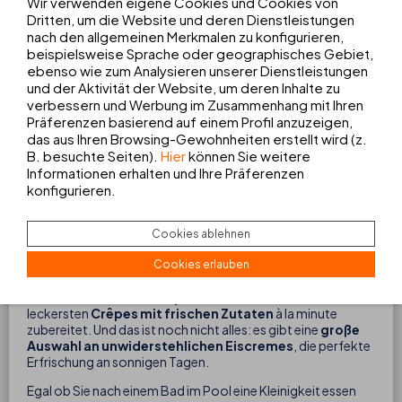
Wir verwenden eigene Cookies und Cookies von
Dritten, um die Website und deren Dienstleistungen
nach den allgemeinen Merkmalen zu konfigurieren,
beispielsweise Sprache oder geographisches Gebiet,
ebenso wie zum Analysieren unserer Dienstleistungen
und der Aktivität der Website, um deren Inhalte zu
verbessern und Werbung im Zusammenhang mit Ihren
Präferenzen basierend auf einem Profil anzuzeigen,
das aus Ihren Browsing-Gewohnheiten erstellt wird (z.
B. besuchte Seiten).
Hier
können Sie weitere
Informationen erhalten und Ihre Präferenzen
konfigurieren.
Cookies ablehnen
FOOD TRUCK
Cookies erlauben
Entdecken Sie unser Restaurant auf Rädern, ein Muss für
verwöhnte Gaumen in Playa Blanca. Hier werden die
leckersten
Crêpes mit frischen Zutaten
à la minute
zubereitet. Und das ist noch nicht alles: es gibt eine
große
Auswahl an unwiderstehlichen Eiscremes
, die perfekte
Erfrischung an sonnigen Tagen.
Egal ob Sie nach einem Bad im Pool eine Kleinigkeit essen