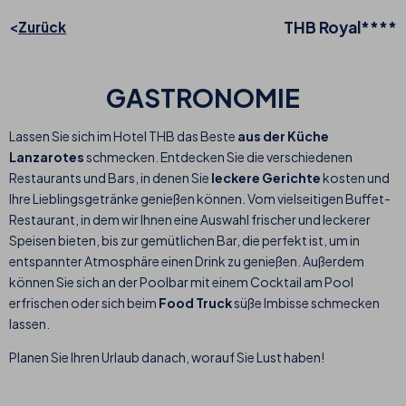
THB Royal****
Zurück
GASTRONOMIE
Lassen Sie sich im Hotel THB das Beste
aus der Küche
Lanzarotes
schmecken. Entdecken Sie die verschiedenen
Restaurants und Bars, in denen Sie
leckere Gerichte
kosten und
Ihre Lieblingsgetränke genießen können. Vom vielseitigen Buffet-
Restaurant, in dem wir Ihnen eine Auswahl frischer und leckerer
Speisen bieten, bis zur gemütlichen Bar, die perfekt ist, um in
entspannter Atmosphäre einen Drink zu genießen. Außerdem
können Sie sich an der Poolbar mit einem Cocktail am Pool
erfrischen oder sich beim
Food Truck
süße Imbisse schmecken
lassen.
Planen Sie Ihren Urlaub danach, worauf Sie Lust haben!